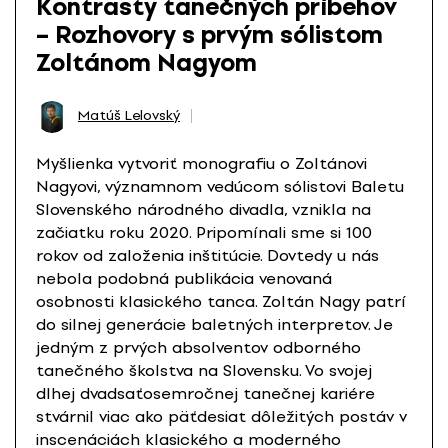
Kontrasty tanečných príbehov
– Rozhovory s prvým sólistom
Zoltánom Nagyom
Matúš Lelovský
Myšlienka vytvoriť monografiu o Zoltánovi
Nagyovi, významnom vedúcom sólistovi Baletu
Slovenského národného divadla, vznikla na
začiatku roku 2020. Pripomínali sme si 100
rokov od založenia inštitúcie. Dovtedy u nás
nebola podobná publikácia venovaná
osobnosti klasického tanca. Zoltán Nagy patrí
do silnej generácie baletných interpretov. Je
jedným z prvých absolventov odborného
tanečného školstva na Slovensku. Vo svojej
dlhej dvadsaťosemročnej tanečnej kariére
stvárnil viac ako päťdesiat dôležitých postáv v
inscenáciách klasického a moderného