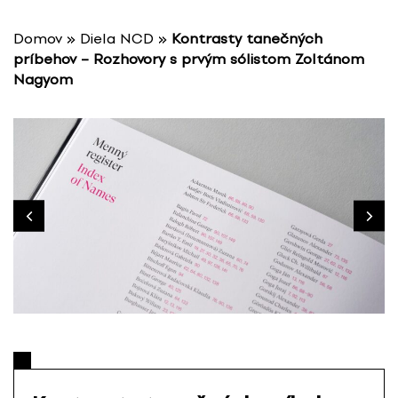
P
r
Domov
»
Diela NCD
»
Kontrasty tanečných
e
príbehov – Rozhovory s prvým sólistom Zoltánom
s
Nagyom
k
o
č
i
ť
n
a
o
b
s
a
h