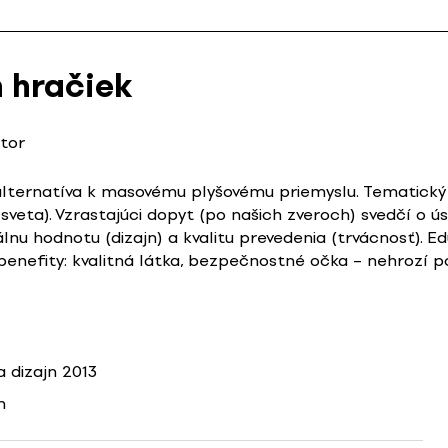
h hračiek
utor
lternatíva k masovému plyšovému priemyslu. Tematický o
eta). Vzrastajúci dopyt (po našich zveroch) svedčí o ú
lnu hodnotu (dizajn) a kvalitu prevedenia (trvácnosť). E
 benefity: kvalitná látka, bezpečnostné očka – nehrozí p
 dizajn 2013
n