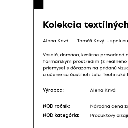
Kolekcia textilnýc
Alena Krivá
Tomáš Krivý
- spolua
Veselá, domáca, kvalitne prevedená a
farmárskym prostredím (z reálneho sv
priemysel s dôrazom na pridanú vizuá
a učenie sa častí ich tela. Technické
Výrobca:
Alena Krivá
NCD ročník:
Národná cena za
NCD kategória:
Produktový dizaj