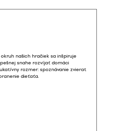
kruh našich hračiek sa inšpiruje
spešnej snahe rozvíjať domáci
dukatívny rozmer: spoznávanie zvierat
oranenie dieťaťa.