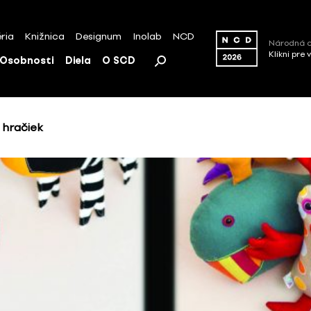
ria
Knižnica
Designum
Inolab
NCD
Národná c
Klikni pre 
Osobnosti
Diela
O SCD
 hračiek