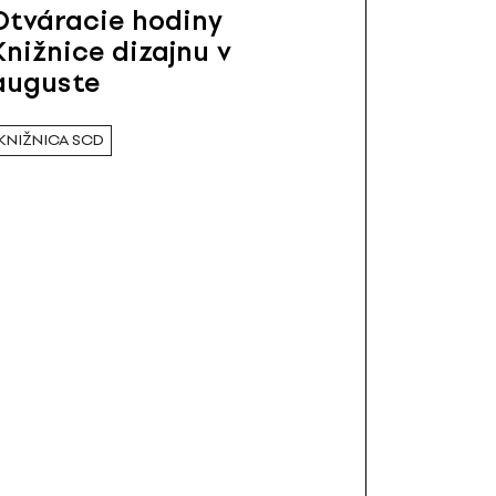
Otváracie hodiny
Knižnice dizajnu v
auguste
KNIŽNICA SCD