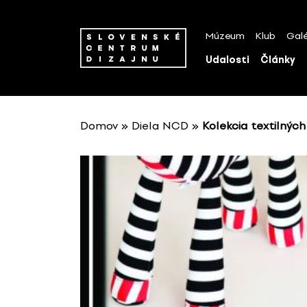
P
r
Múzeum
Klub
Galé
e
s
Udalosti
Články
k
o
č
i
Domov
»
Diela NCD
»
Kolekcia textilných
ť
n
a
o
b
s
a
h