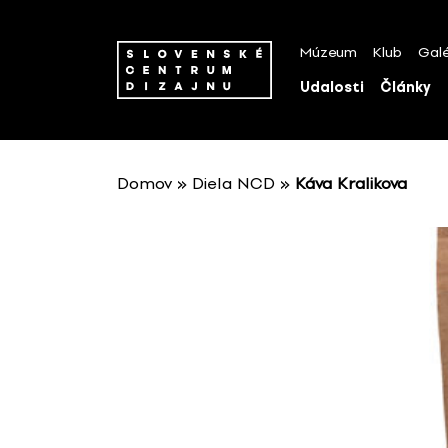
P
r
Múzeum
Klub
Galé
e
s
Udalosti
Články
k
o
č
i
Domov
»
Diela NCD
»
Káva Kralikova
ť
n
a
o
b
s
a
h