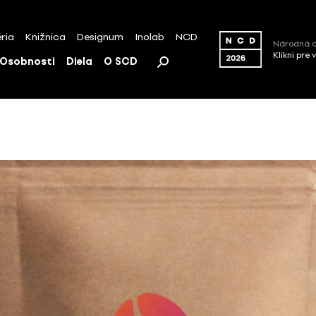
ria
Knižnica
Designum
Inolab
NCD
Národná c
Klikni pre 
Osobnosti
Diela
O SCD