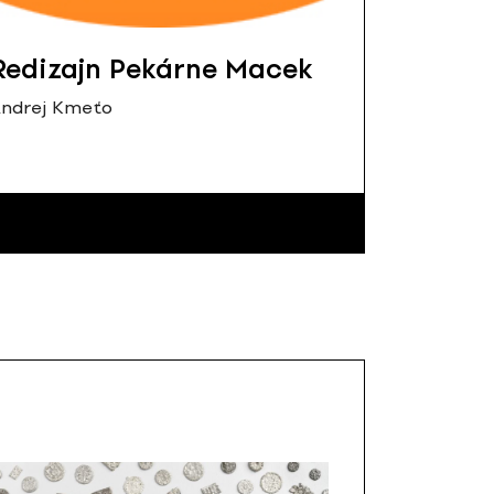
Redizajn Pekárne Macek
ndrej Kmeťo