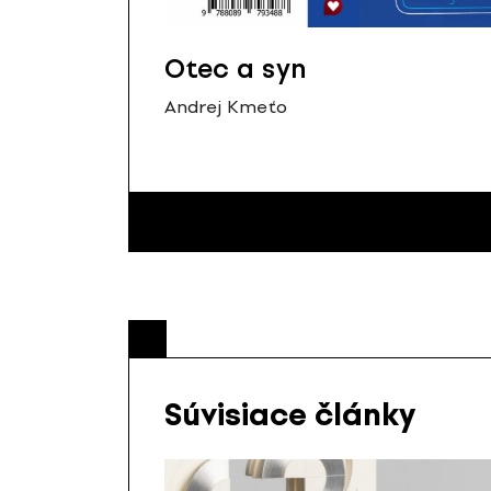
Otec a syn
Andrej Kmeťo
Súvisiace články