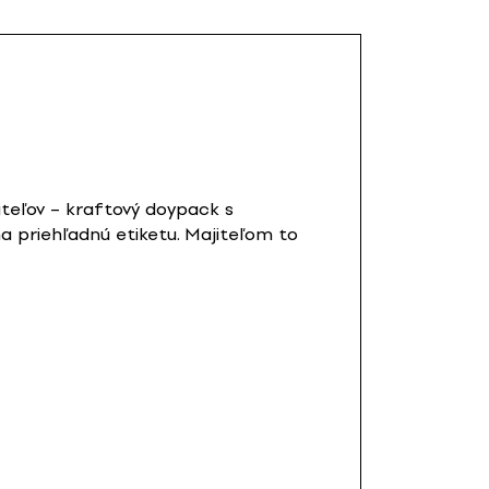
iteľov – kraftový doypack s
a priehľadnú etiketu. Majiteľom to