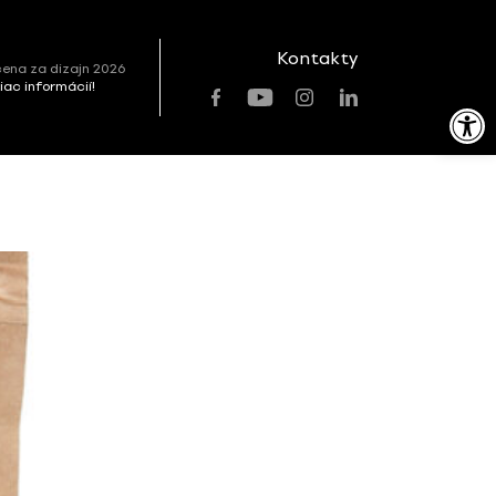
Kontakty
ena za dizajn 2026
viac informácií!
Open toolbar