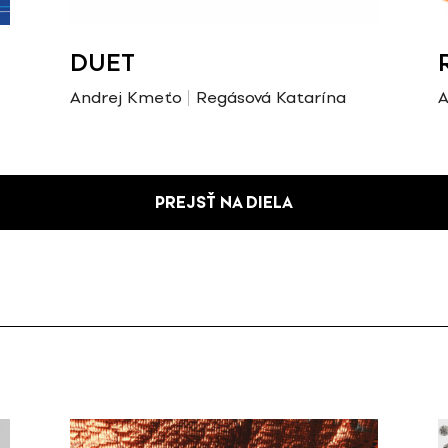
DUET
Andrej Kmeťo
Regásová Katarína
A
PREJSŤ NA DIELA