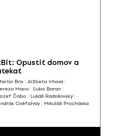
xBit: Opustiť domov a
utekať
artin Brix
Alžbeta Irhová
ereza Maco
Ľubo Baran
ozef Čabo
Lukáš Radošovský
ndrás Cséfalvay
Mikuláš Procháska