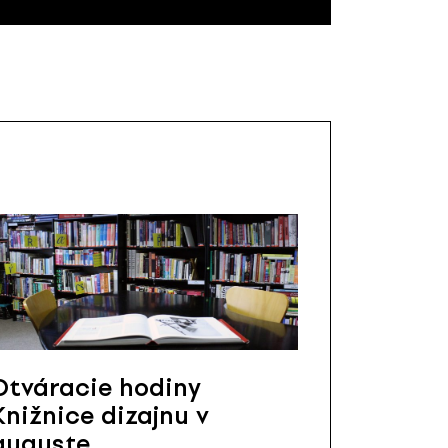
Otváracie hodiny
Knižnice dizajnu v
auguste