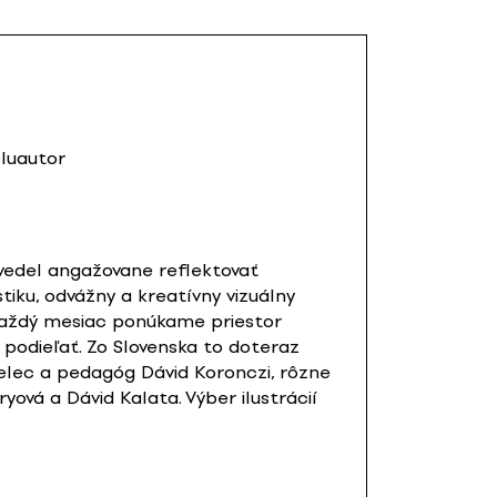
oluautor
 vedel angažovane reflektovať
tiku, odvážny a kreatívny vizuálny
 každý mesiac ponúkame priestor
podieľať. Zo Slovenska to doteraz
umelec a pedagóg Dávid Koronczi, rôzne
ová a Dávid Kalata. Výber ilustrácií