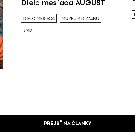
Dielo mesiaca AUGUST
DIELO MESIACA
MÚZEUM DIZAJNU
SMD
PREJSŤ NA ČLÁNKY