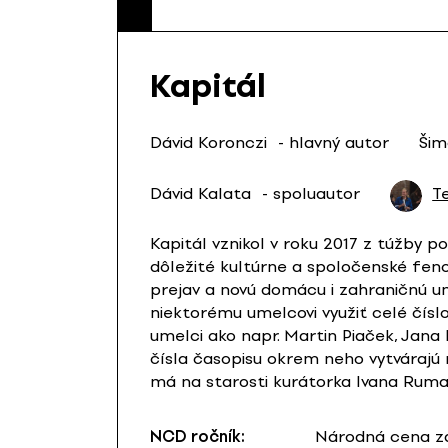
Kapitál
Dávid Koronczi
- hlavný autor
Šim
Dávid Kalata
- spoluautor
T
Kapitál vznikol v roku 2017 z túžby 
dôležité kultúrne a spoločenské fenom
prejav a novú domácu i zahraničnú um
niektorému umelcovi využiť celé čísl
umelci ako napr. Martin Piaček, Jana 
čísla časopisu okrem neho vytvárajú r
má na starosti kurátorka Ivana Ruma
NCD ročník:
Národná cena za