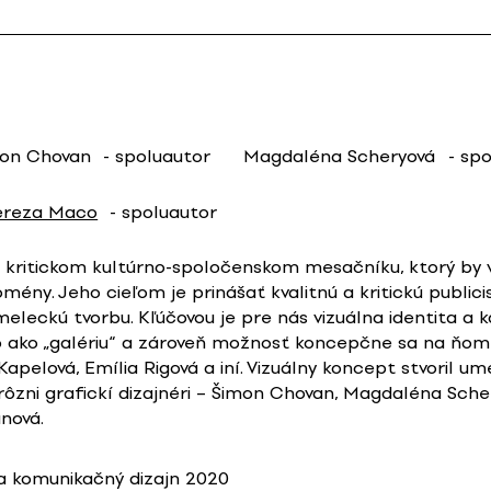
on Chovan
- spoluautor
Magdaléna Scheryová
- sp
ereza Maco
- spoluautor
po kritickom kultúrno-spoločenskom mesačníku, ktorý by
ény. Jeho cieľom je prinášať kvalitnú a kritickú publicis
eleckú tvorbu. Kľúčovou je pre nás vizuálna identita a
o ako „galériu“ a zároveň možnosť koncepčne sa na ňom 
Kapelová, Emília Rigová a iní. Vizuálny koncept stvoril 
ôzni grafickí dizajnéri – Šimon Chovan, Magdaléna Schery
nová.
 komunikačný dizajn 2020