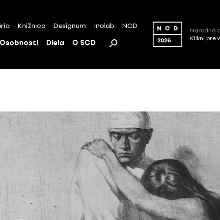
ria
Knižnica
Designum
Inolab
NCD
Národná c
Klikni pre 
Osobnosti
Diela
O SCD