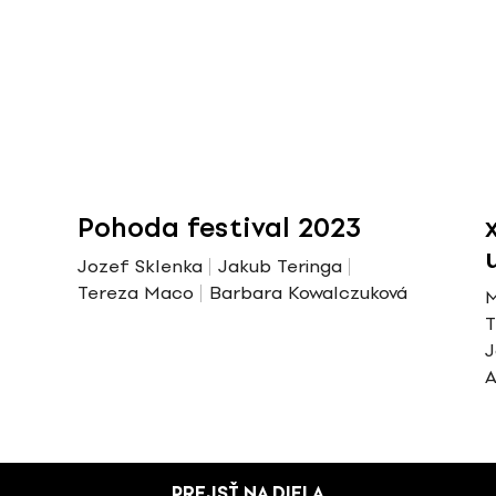
Pohoda festival 2023
Jozef Sklenka
Jakub Teringa
Tereza Maco
Barbara Kowalczuková
M
T
J
A
PREJSŤ NA DIELA