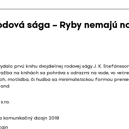
Rodová sága – Ryby nemajú no
ydalo prvú knihu dvojdielnej rodovej ságy J. K. Stefánss
á ražba na knihách sa pohráva s odrazmi na vode, vo vetr
Boh, motlidba, či hudba sa minimalistickou formou prenie
land.
.r.o.
 komunikačný dizajn 2018
zajn