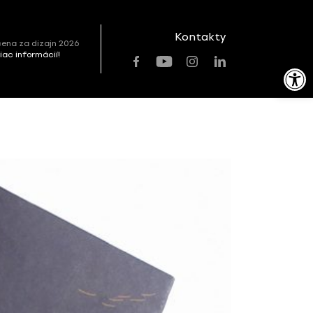
Kontakty
ena za dizajn 2026
viac informácií!
Open toolbar