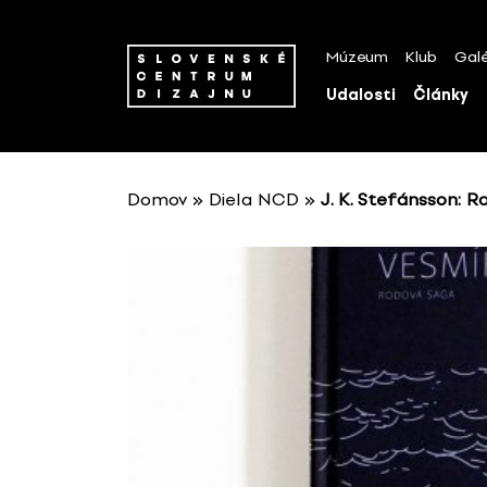
P
r
Múzeum
Klub
Galé
e
s
Udalosti
Články
k
o
č
i
Domov
»
Diela NCD
»
J. K. Stefánsson: 
ť
n
a
o
b
s
a
h