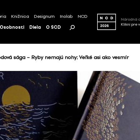
ria
Knižnica
Designum
Inolab
NCD
Národná c
Klikni pre 
Osobnosti
Diela
O SCD
Rodová sága – Ryby nemajú nohy; Veľké asi ako vesmír