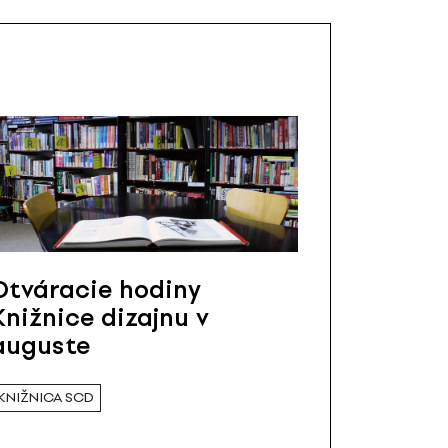
Otváracie hodiny
Knižnice dizajnu v
auguste
KNIŽNICA SCD