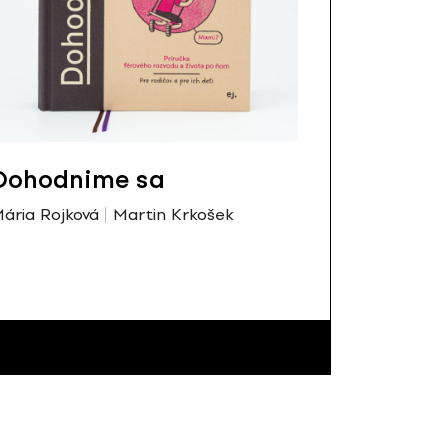
Dohodnime sa
ária Rojková
Martin Krkošek