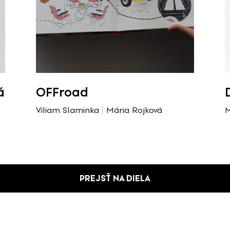
á
OFFroad
Viliam Slaminka
Mária Rojková
M
PREJSŤ NA DIELA