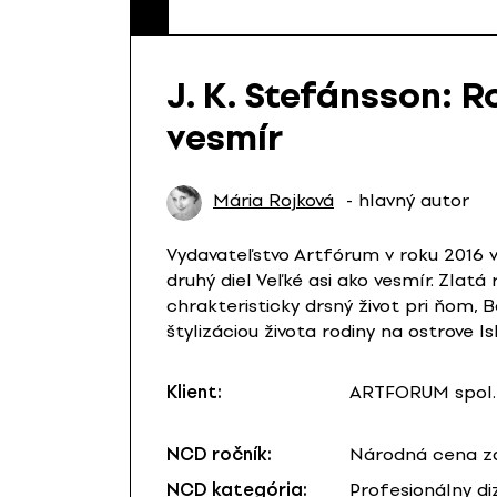
J. K. Stefánsson: 
vesmír
Mária Rojková
- hlavný autor
Vydavateľstvo Artfórum v roku 2016 v
druhý diel Veľké asi ako vesmír. Zlat
chrakteristicky drsný život pri ňom, 
štylizáciou života rodiny na ostrove Is
Klient:
ARTFORUM spol. s
NCD ročník:
Národná cena za
NCD kategória:
Profesionálny di