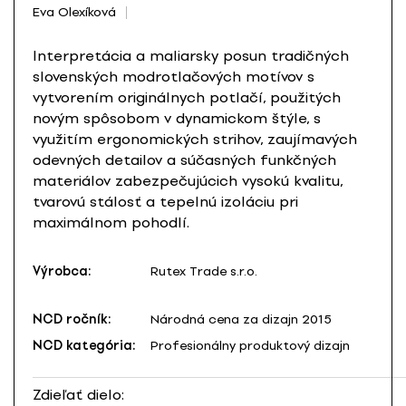
Eva Olexíková
Interpretácia a maliarsky posun tradičných
slovenských modrotlačových motívov s
vytvorením originálnych potlačí, použitých
novým spôsobom v dynamickom štýle, s
využitím ergonomických strihov, zaujímavých
odevných detailov a súčasných funkčných
materiálov zabezpečujúcich vysokú kvalitu,
tvarovú stálosť a tepelnú izoláciu pri
maximálnom pohodlí.
Výrobca:
Rutex Trade s.r.o.
NCD ročník:
Národná cena za dizajn 2015
NCD kategória:
Profesionálny produktový dizajn
Zdieľať dielo: