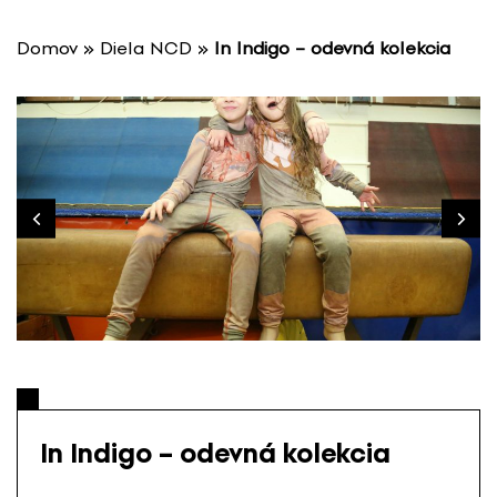
P
r
Domov
»
Diela NCD
»
In Indigo – odevná kolekcia
e
s
k
o
č
i
ť
n
a
o
b
s
a
h
In Indigo – odevná kolekcia