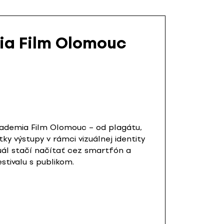
mia Film Olomouc
cademia Film Olomouc – od plagátu,
y výstupy v rámci vizuálnej identity
zuál stačí načítať cez smartfón a
tivalu s publikom.