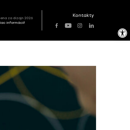
Kontakty
ena za dizajn 2026
viac informácií!
Open toolbar