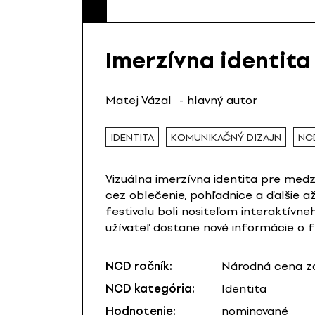
Imerzívna identita
Matej Vázal
- hlavný autor
IDENTITA
KOMUNIKAČNÝ DIZAJN
NC
Vizuálna imerzívna identita pre med
cez oblečenie, pohľadnice a ďalšie a
festivalu boli nositeľom interaktívne
užívateľ dostane nové informácie o f
NCD ročník:
Národná cena za
NCD kategória:
Identita
Hodnotenie:
nominované