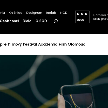
ria
Knižnica
Designum
Inolab
NCD
Národná c
Klikni pre 
Osobnosti
Diela
O SCD
 pre filmový festival Academia Film Olomouc