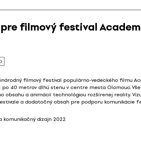
 pre filmový festival Acade
D
zinárodný filmový festival populárno-vedeckého filmu A
ž po 40 metrov dlhú stenu v centre mesta Olomouc. Všetk
ho obsahu a animácií technológiou rozšírenej reality. Vi
estivale a dodatočný obsah pre podporu komunikácie fes
 komunikačný dizajn 2022