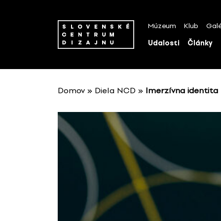
P
r
Múzeum
Klub
Galé
e
s
Udalosti
Články
k
o
č
i
Domov
»
Diela NCD
»
Imerzívna identita
ť
n
a
o
b
s
a
h