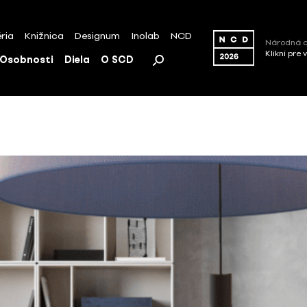
ria
Knižnica
Designum
Inolab
NCD
Národná c
Klikni pre 
Osobnosti
Diela
O SCD