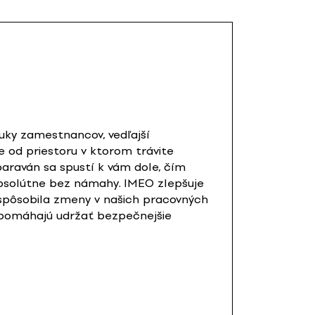
zvuky zamestnancov, vedľajší
e od priestoru v ktorom trávite
paraván sa spustí k vám dole, čím
absolútne bez námahy. IMEO zlepšuje
a spôsobila zmeny v našich pracovných
napomáhajú udržať bezpečnejšie