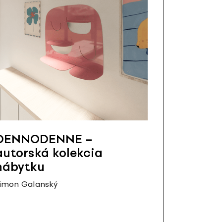
DENNODENNE –
autorská kolekcia
nábytku
imon Galanský