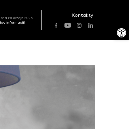
Kontakty
ena za dizajn 2026
viac informácií!
Open toolbar