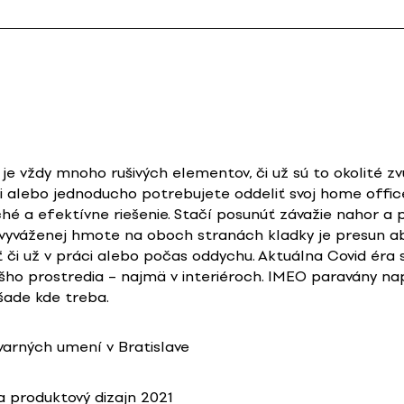
ce je vždy mnoho rušivých elementov, či už sú to okolité 
i alebo jednoducho potrebujete oddeliť svoj home offic
ché a efektívne riešenie. Stačí posunúť závažie nahor a 
a vyváženej hmote na oboch stranách kladky je presun 
ť či už v práci alebo počas oddychu. Aktuálna Covid ér
nášho prostredia – najmä v interiéroch. IMEO paravány 
všade kde treba.
varných umení v Bratislave
 produktový dizajn 2021