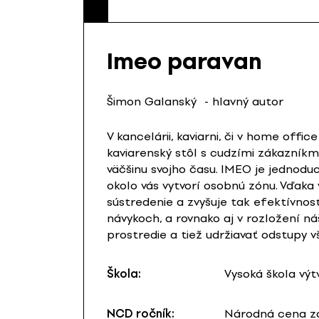
Imeo paravan
Šimon Galanský
- hlavný autor
V kancelárii, kaviarni, či v home offi
kaviarenský stôl s cudzími zákazníkm
väčšinu svojho času. IMEO je jednodu
okolo vás vytvorí osobnú zónu. Vďak
sústredenie a zvyšuje tak efektívnos
návykoch, a rovnako aj v rozložení 
prostredie a tiež udržiavať odstupy 
Škola:
Vysoká škola výt
NCD ročník:
Národná cena za