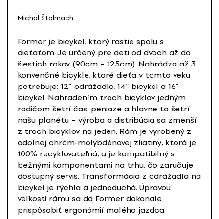
Michal Štalmach
Former je bicykel, ktorý rastie spolu s
dieťaťom. Je určený pre deti od dvoch až do
šiestich rokov (90cm – 125cm). Nahrádza až 3
konvenčné bicykle, ktoré dieťa v tomto veku
potrebuje: 12” odrážadlo, 14” bicykel a 16”
bicykel. Nahradením troch bicyklov jedným
rodičom šetrí čas, peniaze a hlavne to šetrí
našu planétu – výroba a distribúcia sa zmenší
z troch bicyklov na jeden. Rám je vyrobený z
odolnej chróm-molybdénovej zliatiny, ktorá je
100% recyklovateľná, a je kompatibilný s
bežnými komponentami na trhu, čo zaručuje
dostupný servis. Transformácia z odrážadla na
bicykel je rýchla a jednoduchá. Úpravou
veľkosti rámu sa dá Former dokonale
prispôsobiť ergonómií malého jazdca.