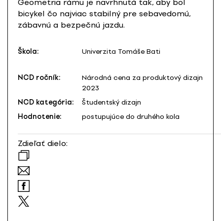
Geometria rámu je navrhnutá tak, aby bol
bicykel čo najviac stabilný pre sebavedomú,
zábavnú a bezpečnú jazdu.
Škola:
Univerzita Tomáše Bati
NCD ročník:
Národná cena za produktový dizajn
2023
NCD kategória:
Študentský dizajn
Hodnotenie:
postupujúce do druhého kola
Zdieľať dielo: