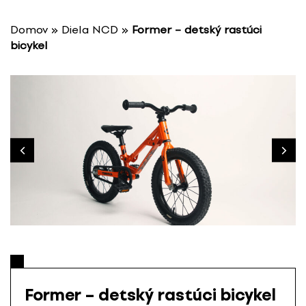
P
r
Domov
»
Diela NCD
»
Former – detský rastúci
e
bicykel
s
k
o
č
i
ť
n
a
o
b
s
a
h
Former – detský rastúci bicykel