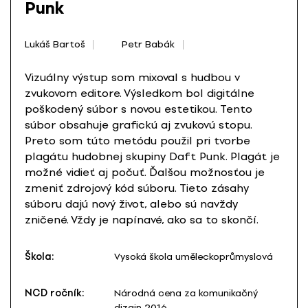
Punk
Lukáš Bartoš
Petr Babák
Vizuálny výstup som mixoval s hudbou v
zvukovom editore. Výsledkom bol digitálne
poškodený súbor s novou estetikou. Tento
súbor obsahuje grafickú aj zvukovú stopu.
Preto som túto metódu použil pri tvorbe
plagátu hudobnej skupiny Daft Punk. Plagát je
možné vidieť aj počuť. Ďalšou možnosťou je
zmeniť zdrojový kód súboru. Tieto zásahy
súboru dajú nový život, alebo sú navždy
zničené. Vždy je napínavé, ako sa to skončí.
Škola:
Vysoká škola uměleckoprůmyslová
NCD ročník:
Národná cena za komunikačný
dizajn 2016