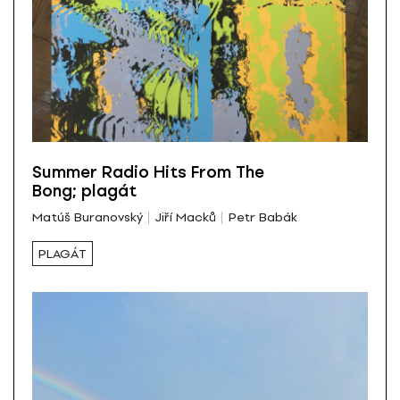
Summer Radio Hits From The
Bong; plagát
Matúš Buranovský
Jiří Macků
Petr Babák
PLAGÁT