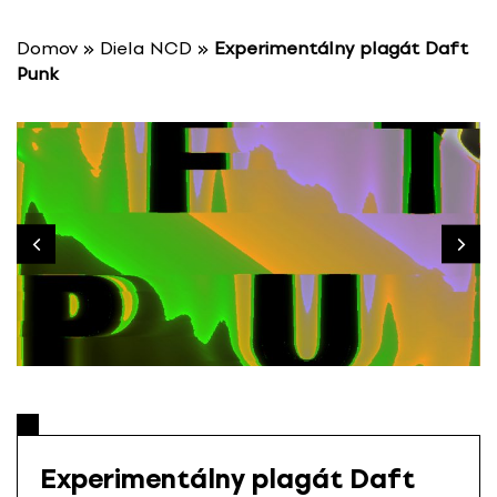
P
r
Domov
»
Diela NCD
»
Experimentálny plagát Daft
e
Punk
s
k
o
č
i
ť
n
a
o
b
s
a
h
Experimentálny plagát Daft