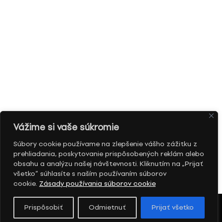
Vážime si vaše súkromie
Súbory cookie používame na zlepšenie vášho zážitku z
prehliadania, poskytovanie prispôsobených reklám alebo
obsahu a analýzu našej návštevnosti. Kliknutím na „Prijať
všetko“ súhlasíte s naším používaním súborov
cookie.
Zásady používania súborov cookie
Prispôsobiť
Odmietnuť
Prijať všetko