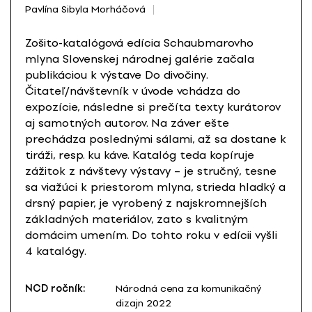
Pavlína Sibyla Morháčová
Zošito-katalógová edícia Schaubmarovho
mlyna Slovenskej národnej galérie začala
publikáciou k výstave Do divočiny.
Čitateľ/návštevník v úvode vchádza do
expozície, následne si prečíta texty kurátorov
aj samotných autorov. Na záver ešte
prechádza poslednými sálami, až sa dostane k
tiráži, resp. ku káve. Katalóg teda kopíruje
zážitok z návštevy výstavy – je stručný, tesne
sa viažúci k priestorom mlyna, strieda hladký a
drsný papier, je vyrobený z najskromnejších
základných materiálov, zato s kvalitným
domácim umením. Do tohto roku v edícii vyšli
4 katalógy.
NCD ročník:
Národná cena za komunikačný
dizajn 2022