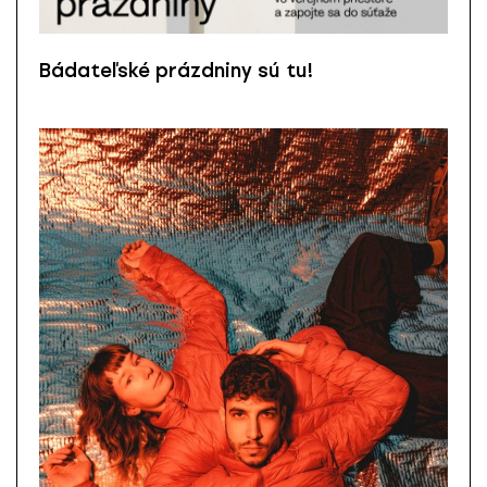
Bádateľské prázdniny sú tu!