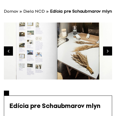
P
r
Domov
»
Diela NCD
»
Edícia pre Schaubmarov mlyn
e
s
k
o
č
i
ť
n
a
o
b
s
a
h
Edícia pre Schaubmarov mlyn