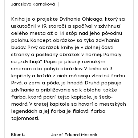
Jaroslava Karnoková
Kniha je o projekte Dvíhanie Chicaga, ktorý sa
uskutočnil v 19. storočí a spočíval v zdvihnutí
celého mesta až o 14 stôp nad jeho pôvodnú
polohu. Koncept obrázkov sa týka zdvíhania
budov. Prvý obrázok knihy je v dolnej časti
stránky a posledný obrázok v hornej. Pomaly
sa „zdvíhajú“. Popis je písaný rovnakým
smerom ako pohyb obrázkov. V knihe sú 3
kapitoly a každá z nich má svoju vlastnú farbu.
Prvá, o zemi a pôde, je hnedá. Druhá popisuje
zdvíhanie a približovanie sa k oblohe, takže
farba, ktorá patrí tejto kapitole, je šedo-
modrá. V tretej kapitole sa hovorí o mestských
legendách a jej farba je fialová, farba
tajomnosti.
Klient:
Jozef Eduard Masarik