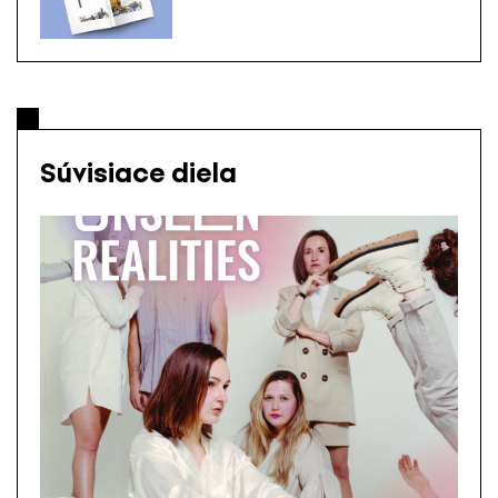
Súvisiace diela