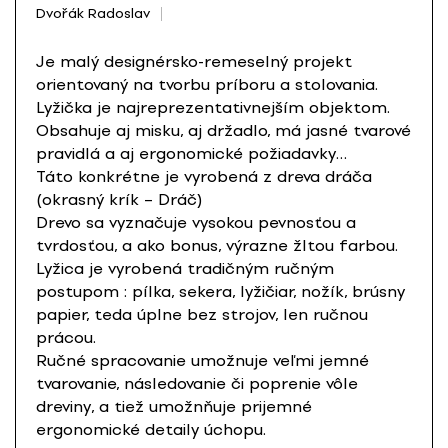
Dvořák Radoslav
Je malý designérsko-remeselný projekt
orientovaný na tvorbu príboru a stolovania.
Lyžička je najreprezentativnejším objektom.
Obsahuje aj misku, aj držadlo, má jasné tvarové
pravidlá a aj ergonomické požiadavky…
Táto konkrétne je vyrobená z dreva dráča
(okrasný krík – Dráč)
Drevo sa vyznačuje vysokou pevnosťou a
tvrdosťou, a ako bonus, výrazne žltou farbou.
Lyžica je vyrobená tradičným ručným
postupom : pílka, sekera, lyžičiar, nožík, brúsny
papier, teda úplne bez strojov, len ručnou
prácou.
Ručné spracovanie umožnuje veľmi jemné
tvarovanie, následovanie či poprenie vôle
dreviny, a tiež umožnňuje prijemné
ergonomické detaily úchopu.