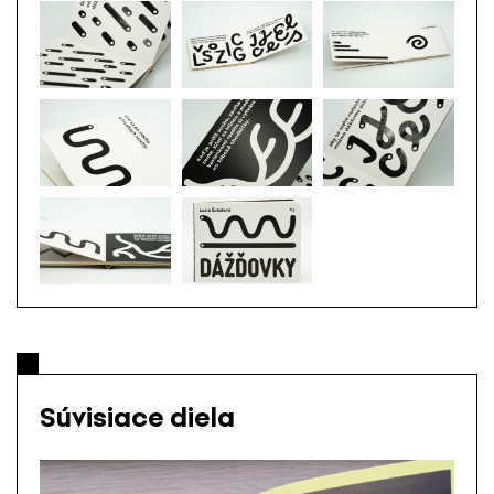
Súvisiace diela