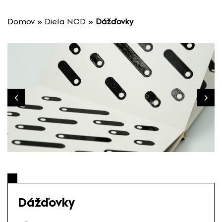
P
r
Domov
»
Diela NCD
»
Dážďovky
e
s
k
o
č
i
ť
n
a
o
b
s
a
h
Dážďovky