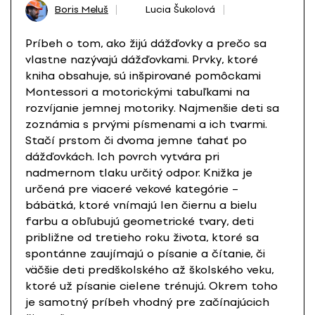
Boris Meluš
Lucia Šukolová
Príbeh o tom, ako žijú dážďovky a prečo sa
vlastne nazývajú dážďovkami. Prvky, ktoré
kniha obsahuje, sú inšpirované pomôckami
Montessori a motorickými tabuľkami na
rozvíjanie jemnej motoriky. Najmenšie deti sa
zoznámia s prvými písmenami a ich tvarmi.
Stačí prstom či dvoma jemne ťahať po
dážďovkách. Ich povrch vytvára pri
nadmernom tlaku určitý odpor. Knižka je
určená pre viaceré vekové kategórie –
bábätká, ktoré vnímajú len čiernu a bielu
farbu a obľubujú geometrické tvary, deti
približne od tretieho roku života, ktoré sa
spontánne zaujímajú o písanie a čítanie, či
väčšie deti predškolského až školského veku,
ktoré už písanie cielene trénujú. Okrem toho
je samotný príbeh vhodný pre začínajúcich