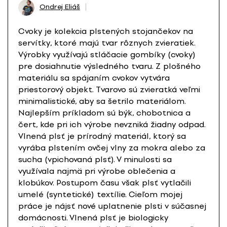
Ondrej Eliáš
Cvoky je kolekcia plstených stojančekov na
servítky, ktoré majú tvar rôznych zvieratiek.
Výrobky využívajú stláčacie gombíky (cvoky)
pre dosiahnutie výsledného tvaru. Z plošného
materiálu sa spájaním cvokov vytvára
priestorový objekt. Tvarovo sú zvieratká veľmi
minimalistické, aby sa šetrilo materiálom.
Najlepším príkladom sú býk, chobotnica a
čert, kde pri ich výrobe nevzniká žiadny odpad.
Vlnená plsť je prírodný materiál, ktorý sa
vyrába plstením ovčej vlny za mokra alebo za
sucha (vpichovaná plsť). V minulosti sa
využívala najmä pri výrobe oblečenia a
klobúkov. Postupom času však plsť vytlačili
umelé (syntetické) textílie. Cieľom mojej
práce je nájsť nové uplatnenie plsti v súčasnej
domácnosti. Vlnená plsť je biologicky