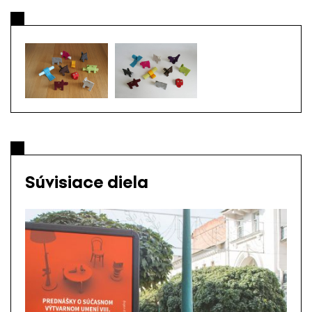
Súvisiace diela