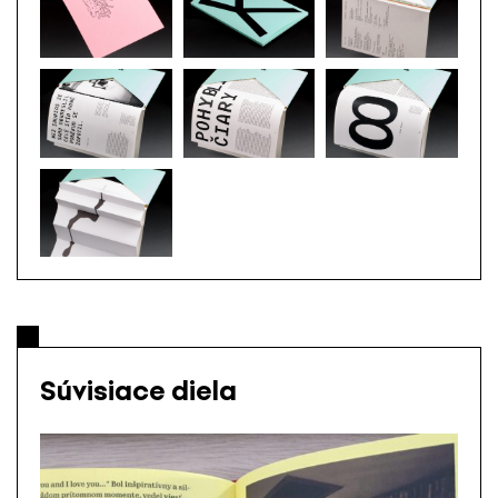
Súvisiace diela