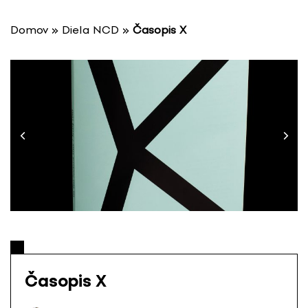
P
r
Domov
»
Diela NCD
»
Časopis X
e
s
k
o
č
i
ť
n
a
o
b
s
a
h
Časopis X