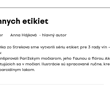
nnych etikiet
or
Anna Hájková
- hlavný autor
ka zo Strekova sme vytvorili sériu etikiet pre 3 rady vín
.
 inšpirovali Parížskym močiarom, jeho faunou a flórou. Ak
tujúcich sa v močiari. Ilustrácie sú spracované ručne, kr
 parciálnym lakom.