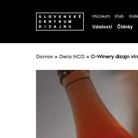
P
r
Múzeum
Klub
Galé
e
s
Udalosti
Články
k
o
č
i
Domov
»
Diela NCD
»
C-Winery dizajn vín
ť
n
a
o
b
s
a
h