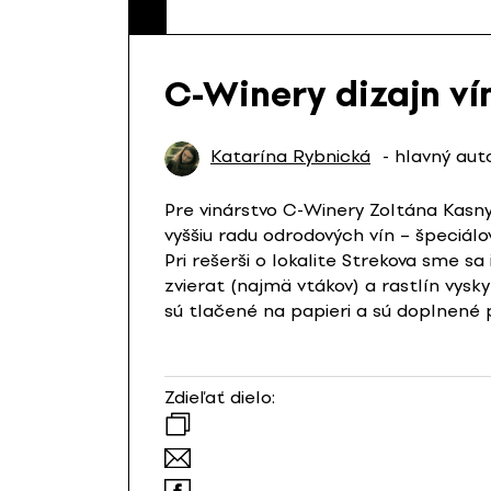
C-Winery dizajn ví
Katarína Rybnická
- hlavný aut
Pre vinárstvo C-Winery Zoltána Kasnyi
vyššiu radu odrodových vín – špeciálov
Pri rešerši o lokalite Strekova sme sa
zvierat (najmä vtákov) a rastlín vysky
sú tlačené na papieri a sú doplnené
Zdieľať dielo: