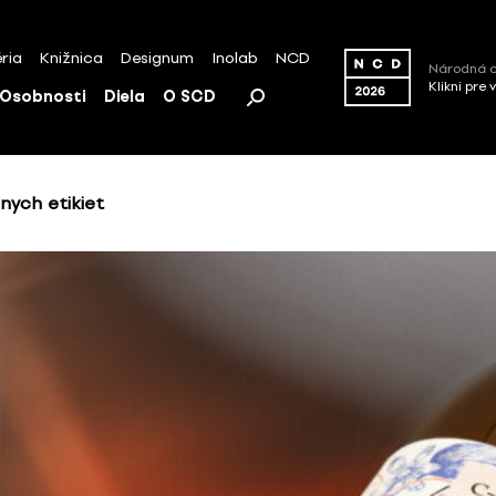
ria
Knižnica
Designum
Inolab
NCD
Národná c
Klikni pre 
Osobnosti
Diela
O SCD
nych etikiet