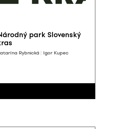
Národný park Slovenský
kras
atarína Rybnická
Igor Kupec