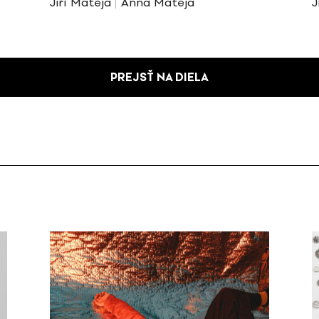
Jiří Mateja
Anna Mateja
J
PREJSŤ NA DIELA