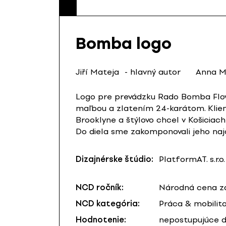
Bomba logo
Jiří Mateja
- hlavný autor
Anna M
Logo pre prevádzku Rado Bomba Flowe
maľbou a zlatením 24-karátom. Klien
Brooklyne a štýlovo chcel v Košiciach 
Do diela sme zakomponovali jeho naj
Dizajnérske štúdio:
PlatformAT. s.r.o.
NCD ročník:
Národná cena za
NCD kategória:
Práca & mobilit
Hodnotenie:
nepostupujúce d