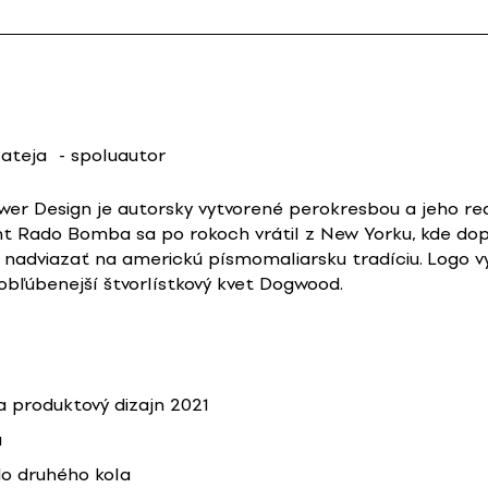
ateja
- spoluautor
r Design je autorsky vytvorené perokresbou a jeho rea
t Rado Bomba sa po rokoch vrátil z New Yorku, kde dopo
nadviazať na americkú písmomaliarsku tradíciu. Logo využí
obľúbenejší štvorlístkový kvet Dogwood.
 produktový dizajn 2021
a
o druhého kola