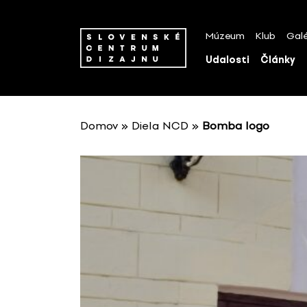
P
r
Múzeum
Klub
Galé
e
s
Udalosti
Články
k
o
č
i
Domov
»
Diela NCD
»
Bomba logo
ť
n
a
o
b
s
a
h