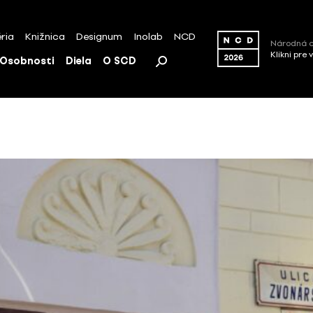
ria
Knižnica
Designum
Inolab
NCD
Národná c
Klikni pre 
Osobnosti
Diela
O SCD