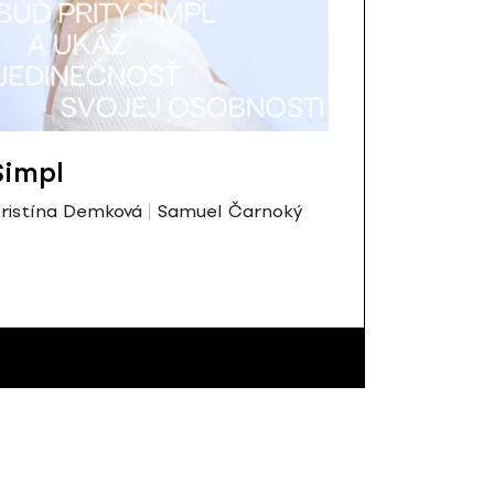
Simpl
ristína Demková
Samuel Čarnoký