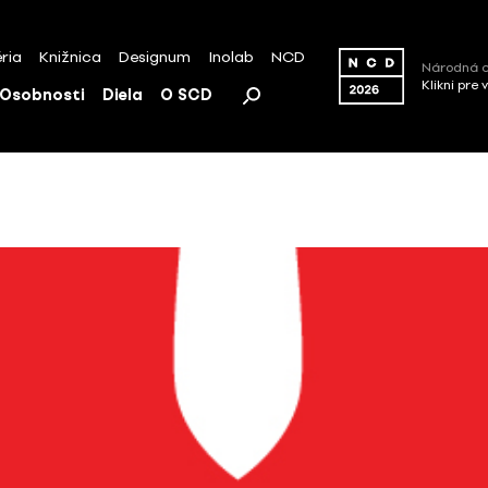
ria
Knižnica
Designum
Inolab
NCD
Národná c
Klikni pre 
Osobnosti
Diela
O SCD