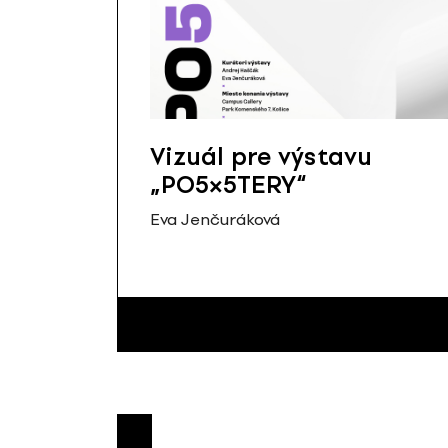
Vizuál pre výstavu
„PO5×5TERY“
Eva Jenčuráková