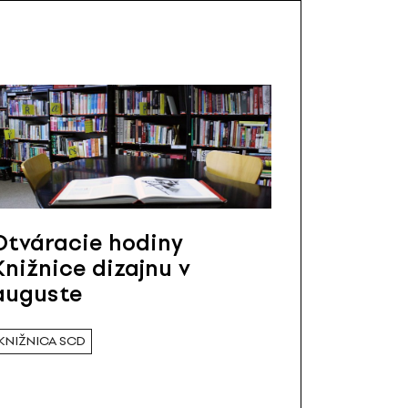
Otváracie hodiny
Knižnice dizajnu v
auguste
KNIŽNICA SCD