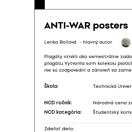
ANTI-WAR posters
Lenka Bollová
- hlavný autor
Plagáty vznikli ako semestrálne zada
plagátu. Vytvorila som kolekciu piatic
nie sú zodpovední a zároveň sa zameri
Škola:
Technická Univer
NCD ročník:
Národná cena za
NCD kategória:
Študentský komu
Zdieľať dielo: