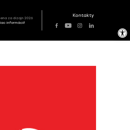
Kontakty
ena za dizajn 2026
viac informácií!
Open toolbar