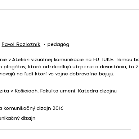
Pavol Rozložník
- pedagóg
nie v Ateliéri vizuálnej komunikácie na FU TUKE. Témou b
h plagátov, ktoré odzrkadľujú utrpenie a devastáciu, to že
avajú na ľudí ktorí vo vojne dobrovoľne bojujú.
zita v Košiciach, Fakulta umení, Katedra dizajnu
 komunikačný dizajn 2016
nikačný dizajn