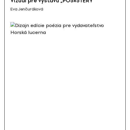
Vizuál pre výstavu „PO5×5TERY“
Eva Jenčuráková