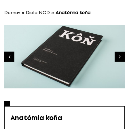
P
r
Domov
»
Diela NCD
»
Anatómia koňa
e
s
k
o
č
i
ť
n
a
o
b
s
a
h
Anatómia koňa