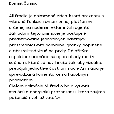
Dominik Černica
Allfred.io je animované video, ktoré prezentuje
vybrané funkcie rovnomennej platformy
určenej na riadenie reklamných agentúr.
Základom tejto animácie je postupné
predstavovanie jednotlivých nástrojov
prostredníctvom pohyblivej grafiky, doplnené
o abstraktné vizuálne prvky. Dôležitým
aspektom animácie sú aj prechody medzi
scénami, ktoré sú navrhnuté tak, aby vizuálne
prepájali jednotlivé časti animácie. Animácia je
sprevádzaná komentárom a hudobným
podmazom.
Cieľom animácie Allfred.io bolo vytvoriť
stručnú a energickú prezentáciu, ktorá zaujme
potenciálnych užívateľov.