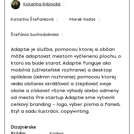
Katarína Rybnická
Katarína Štefanková
Marek Vadas
Štefánia Suchodolinská
Adaptie je služba, pomocou ktorej si občan
môže adoptovať mestom vyčlenenú plochu, o
ktorú sa bude starať. Adaptie funguje ako
mobilná (užívateľské rozhranie) a desktop
aplikácia (admin rozhranie) pomocou ktorej
vedia občania skrášľovať a zlepšovať svoje
okolie a získavať rôzne výhody alebo odmeny
od mesta. Pre startup Adaptie sme vytvorili
celkový branding – logo, výber písma a farieb,
štýl a sadu ilustrácií, copywriting.
Dizajnérske
štúdio:
Katkat