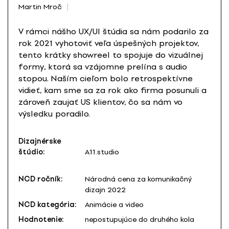
Martin Mroč
V rámci nášho UX/UI štúdia sa nám podarilo za
rok 2021 vyhotoviť veľa úspešných projektov,
tento krátky showreel to spojuje do vizuálnej
formy, ktorá sa vzájomne prelína s audio
stopou. Naším cieľom bolo retrospektívne
vidieť, kam sme sa za rok ako firma posunuli a
zároveň zaujať US klientov, čo sa nám vo
výsledku poradilo.
Dizajnérske
štúdio:
A11.studio
NCD ročník:
Národná cena za komunikačný
dizajn 2022
NCD kategória:
Animácie a video
Hodnotenie:
nepostupujúce do druhého kola