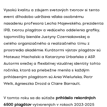
Vysokú kvalitu a záujem svetových tvorcov si tento
event dlhodobo udržiava vďaka osobnému
nasadeniu profesora Lecha Majewského, prezidenta
IPB, tvorcu plagátov a vedúceho oddelenia grafiky,
tajomníčky bienále Justyny Czerniakowskej a
celého organizačného a realizačného tímu z
prostredia akadémie. Kurátormi výstav plagátov sú
Mateusz Machalski a Katarzyna Urbańska z ASP.
Autormi sviežej a flexibilnej vizuálnej identity tohto
ročníka, ktorá sa priebežne menila s každým
prihláseným plagátom sú Ania Wieluńska, Piotr
Welk, Agnieszka Drozd a Claire Barrault.
V tomto roku sa do súťaže
prihlásilo rekordných
6500 plagátov
vytvorených v rokoch 2023-2025