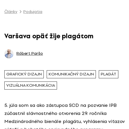
P
r
Články
Podujatia
e
s
k
Varšava opäť žije plagátom
o
č
i
Róbert Paršo
ť
n
a
GRAFICKÝ DIZAJN
KOMUNIKAČNÝ DIZAJN
PLAGÁT
o
VIZUÁLNA KOMUNIKÁCIA
b
s
a
5. júla som sa ako zástupca SCD na pozvanie IPB
h
zúčastnil slávnostného otvorenia 29. ročníka
Medzinárodného bienále plagátu, vyhlásenia víťazov