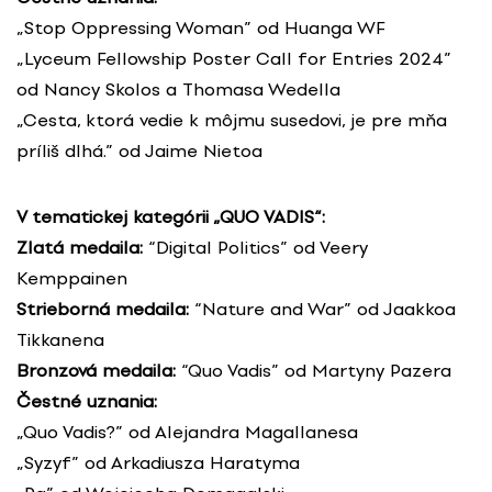
„Stop Oppressing Woman” od Huanga WF
„Lyceum Fellowship Poster Call for Entries 2024”
od Nancy Skolos a Thomasa Wedella
„Cesta, ktorá vedie k môjmu susedovi, je pre mňa
príliš dlhá.” od Jaime Nietoa
V tematickej kategórii „QUO VADIS“:
Zlatá medaila:
“Digital Politics” od Veery
Kemppainen
Strieborná medaila:
“Nature and War” od Jaakkoa
Tikkanena
Bronzová medaila:
“Quo Vadis” od Martyny Pazera
Čestné uznania:
„Quo Vadis?” od Alejandra Magallanesa
„Syzyf” od Arkadiusza Haratyma