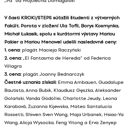
„Pa” od Wojciecha Domagalski
V časti KROKI/STEPS súťažili študenti z výtvarných
fakúlt. Porota v zložení Ula Tofil, Borys Kosmynka,
Michał Łukasik, spolu s kurátormi výstavy Mariou
Pakier a Mariou Mencwel udelili nasledovné ceny:
1. cena:
plagát Macieja Raczyński
2. cena:
„El Fantasma de Heredia“ od Federica
Villagra
3. cena:
plagát Joanny Bednarczyk
Čestné uznania získali:
Emma Ambauen, Guadalupe
Bautista, Anna Bubik, Klaudiusz Gęszka, Aleksander
Golański, Vanda Gödöllei, Charlotte Jeudy, Leona
Karabová, Zuzanna Kijewska, Mateo Santalucía
Rossetti, Shiwen Sven Wang, Maja Urbanek, Hsiao-Ya
Wang, Alicja Wysocka, Feng Yitong a Erva Zenyep