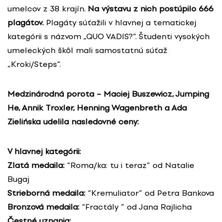
umelcov z 38 krajín.
Na výstavu z nich postúpilo 666
plagátov.
Plagáty súťažili v hlavnej a tematickej
kategórii s názvom „QUO VADIS?“. Študenti vysokých
umeleckých škôl mali samostatnú súťaž
„Kroki/Steps“.
Medzinárodná porota – Maciej Buszewicz, Jumping
He, Annik Troxler, Henning Wagenbreth a Ada
Zielińska udelila nasledovné ceny:
V hlavnej kategórii:
Zlatá medaila:
“Roma/ka: tu i teraz” od Natalie
Bugaj
Strieborná medaila:
“Kremuliator” od Petra Bankova
Bronzová medaila:
“Fractály ” od Jana Rajlicha
Čestné uznania: