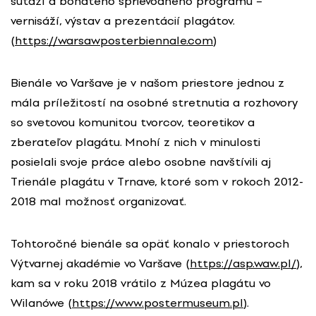
súťaží a bohatého sprievodného programu –
vernisáží, výstav a prezentácií plagátov.
(
https://warsawposterbiennale.com
)
Bienále vo Varšave je v našom priestore jednou z
mála príležitostí na osobné stretnutia a rozhovory
so svetovou komunitou tvorcov, teoretikov a
zberateľov plagátu. Mnohí z nich v minulosti
posielali svoje práce alebo osobne navštívili aj
Trienále plagátu v Trnave, ktoré som v rokoch 2012-
2018 mal možnosť organizovať.
Tohtoročné bienále sa opäť konalo v priestoroch
Výtvarnej akadémie vo Varšave (
https://asp.waw.pl/
),
kam sa v roku 2018 vrátilo z Múzea plagátu vo
Wilanówe (
https://www.postermuseum.pl
).