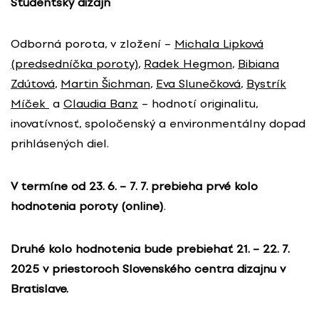
Študentský dizajn
Odborná porota, v zložení –
Michala Lipková
(predsedníčka poroty)
,
Radek Hegmon
,
Bibiana
Zdútová
,
Martin Šichman
,
Eva Slunečková
,
Bystrík
Míček
a
Claudia Banz
– hodnotí originalitu,
inovatívnosť, spoločenský a environmentálny dopad
prihlásených diel.
V termíne od 23. 6. – 7. 7. prebieha prvé kolo
hodnotenia poroty (online)
.
Druhé kolo hodnotenia bude prebiehať 21. – 22. 7.
2025 v priestoroch Slovenského centra dizajnu v
Bratislave.