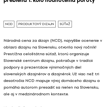
prebieha 1. kolo hodnotenia poroty
NCD
PRODUKTOVÝ DIZAJN
SÚŤAŽ
Národná cena za dizajn (NCD), najvyššie ocenenie v
oblasti dizajnu na Slovensku, otvorila nový ročník!
Prestížna celoštátna súťaž, ktorú organizuje
Slovenské centrum dizajnu, pokračuje v tradícii
podpory a prezentácie výnimočných diel
slovenských dizajnérov a dizajnérok. Už viac než tri
desaťročia NCD mapuje vývoj domáceho dizajnu a
pomáha autorom presadiť sa nielen na Slovensku,
ale aj v medzinárodnom kontexte.