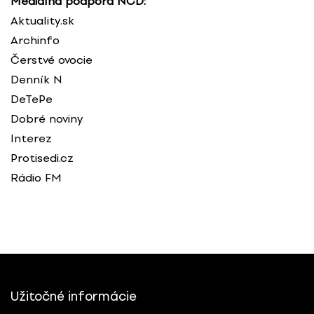
Mediálna podpora NCD:
Aktuality.sk
Archinfo
Čerstvé ovocie
Denník N
DeTePe
Dobré noviny
Interez
Protisedi.cz
Rádio FM
Užitočné informácie