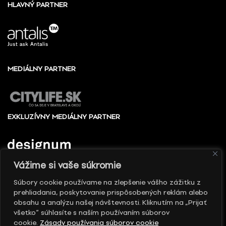
HLAVNÝ PARTNER
MEDIÁLNY PARTNER
EXKLUZÍVNY MEDIÁLNY PARTNER
Vážime si vaše súkromie
Súbory cookie používame na zlepšenie vášho zážitku z
prehliadania, poskytovanie prispôsobených reklám alebo
© 2010 - 2026 Slovenské centrum dizajnu, Všetky
obsahu a analýzu našej návštevnosti. Kliknutím na „Prijať
práva vyhradené
všetko“ súhlasíte s naším používaním súborov
cookie.
Zásady používania súborov cookie