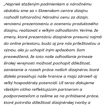
„Napriek sťaženým podmienkam a náročnému
obdobiu sme sa v Slovenskom centre dizajnu
rozhodli tohtoročnú Národnú cenu za dizajn,
venovanú prezentovaniu a oceneniu produktového
dizajnu, realizovať s veľkým odhodlaním. Veríme, že
zmeny, ktoré prezentáciu dizajnérov presunú najmä
do online priestoru, budú aj pre nás príležitosťou a
výzvou, ako ju uchopiť iným spôsobom. Som
presvedčená, že toto naše odhodlanie prinesie
širokej verejnosti možnosť pochopiť dôležitosť,
zanietenie a rozsah práce našich dizajnérov, ktoré
ďaleko presahujú naše hranice a majú zároveň aj
veľký hospodársky potenciál. Už teraz ďakujeme
všetkým citlivo reflektujúcim partnerom a
podporovateľom a tešíme sa na prihlásené práce,
ktoré potvrdia dôležitosť dizajnérskej tvorby a