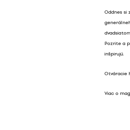
Oddnes si 
generálne
dvadsiatom
Pozrite a p
inšpirujú.
Otváracie h
Viac o ma