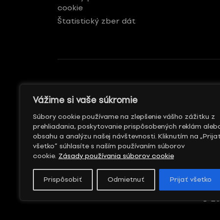
cookie
Štatistický zber dát
GENERÁLNY REKLAMNÝ
S PODPOROU
Vážime si vaše súkromie
PARTNER
Súbory cookie používame na zlepšenie vášho zážitku z
prehliadania, poskytovanie prispôsobených reklám aleb
obsahu a analýzu našej návštevnosti. Kliknutím na „Prija
všetko“ súhlasíte s naším používaním súborov
cookie.
Zásady používania súborov cookie
Prispôsobiť
Odmietnuť
Prijať všetko
© 20