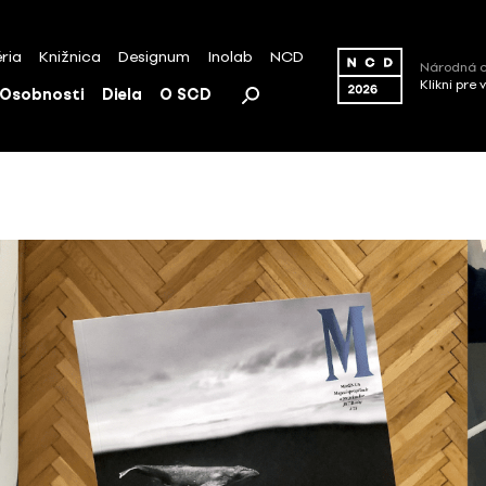
ria
Knižnica
Designum
Inolab
NCD
Národná c
Klikni pre 
Osobnosti
Diela
O SCD