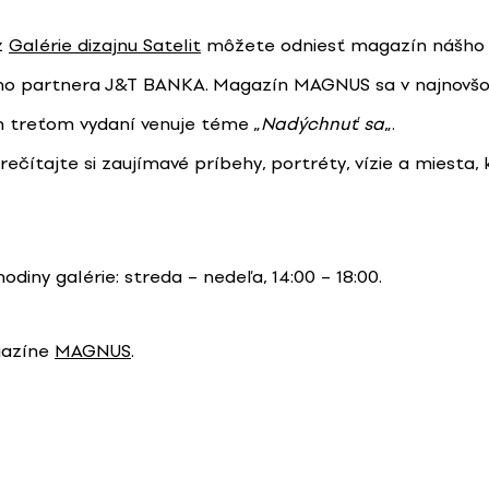
z
Galérie dizajnu Satelit
môžete odniesť magazín nášho
ho partnera J&T BANKA. Magazín MAGNUS sa v najnovš
 treťom vydaní venuje téme „
Nadýchnuť sa
„.
rečítajte si zaujímavé príbehy, portréty, vízie a miesta,
odiny galérie: streda – nedeľa, 14:00 – 18:00.
gazíne
MAGNUS
.