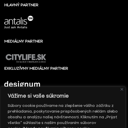
HLAVNÝ PARTNER
MEDIÁLNY PARTNER
EXKLUZÍVNY MEDIÁLNY PARTNER
Vážime si vaše súkromie
Súbory cookie používame na zlepšenie vášho zážitku z
prehliadania, poskytovanie prispôsobených reklám alebo
© 2010 - 2026 Slovenské centrum dizajnu, Všetky
obsahu a analýzu našej návštevnosti. Kliknutím na „Prijať
práva vyhradené
všetko“ súhlasíte s naším používaním súborov