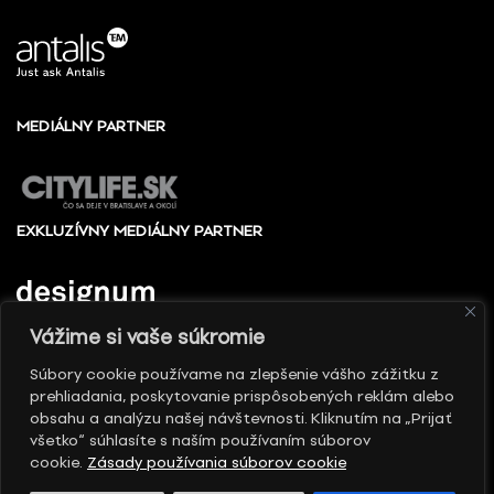
MEDIÁLNY PARTNER
EXKLUZÍVNY MEDIÁLNY PARTNER
Vážime si vaše súkromie
Súbory cookie používame na zlepšenie vášho zážitku z
prehliadania, poskytovanie prispôsobených reklám alebo
© 2010 - 2026 Slovenské centrum dizajnu, Všetky
obsahu a analýzu našej návštevnosti. Kliknutím na „Prijať
práva vyhradené
všetko“ súhlasíte s naším používaním súborov
cookie.
Zásady používania súborov cookie