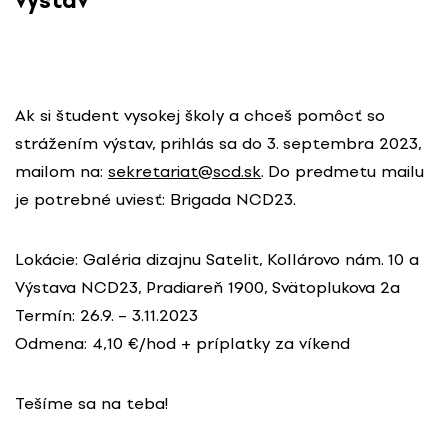
výstav
Ak si študent vysokej školy a chceš pomôcť so
strážením výstav, prihlás sa do 3. septembra 2023,
mailom na:
sekretariat@scd.sk
. Do predmetu mailu
je potrebné uviesť: Brigada NCD23.
Lokácie: Galéria dizajnu Satelit, Kollárovo nám. 10 a
Výstava NCD23, Pradiareň 1900, Svätoplukova 2a
Termín: 26.9. – 3.11.2023
Odmena: 4,10 €/hod + príplatky za víkend
Tešíme sa na teba!