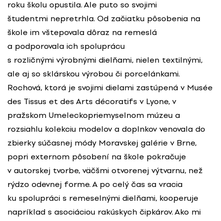
roku školu opustila. Ale puto so svojimi
študentmi nepretrhla. Od začiatku pôsobenia na
škole im vštepovala dôraz na remeslá
a podporovala ich spoluprácu
s rozličnými výrobnými dielňami, nielen textilnými,
ale aj so sklárskou výrobou či porcelánkami.
Rochová, ktorá je svojimi dielami zastúpená v Musée
des Tissus et des Arts décoratifs v Lyone, v
pražskom Umeleckopriemyselnom múzeu a
rozsiahlu kolekciu modelov a doplnkov venovala do
zbierky súčasnej módy Moravskej galérie v Brne,
popri externom pôsobení na škole pokračuje
v autorskej tvorbe, väčšmi otvorenej výtvarnu, než
rýdzo odevnej forme. A po celý čas sa vracia
ku spolupráci s remeselnými dielňami, kooperuje
napríklad s asociáciou rakúskych čipkárov. Ako mi