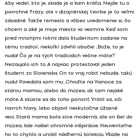
Aby vedel, kto je, skade je a kam kráča. Nejde tu o
povrchné frázy, ale v dizajnérskej tvorbe je to veľmi
zásadné. Takže remeslo a vôbec uvedomenie si, čo
chcem a aké je moje miesto vo vesmíre. Keď som
pred mnohými rokmi dala študentom zadanie na
tému tradícií, niekoľkí zdvihli obočie: ,Bože, to je
nuda! Čo je na tých tradíciách večne máte?´
Nezaujalo ich to. A najviac protestoval jeden
študent zo Slovenska. On to vraj robiť nebude, takú
nudu! Povedala som mu: ,Choďte na Vianoce za
starou mamou, alebo do múzea, ak tam nejaké
máte. A skúste sa do toho ponoriť.´ Vrátil sa, oči
navrch hlavy, lebo objavil neskutočne úžasné
veci. Stará mama bola síce moderná, ale on šiel do
múzea, kde našiel ohromné inšpirácie. Neuveriteľne
ho to chytilo a urobil nádhernú kolekciu. Všade na