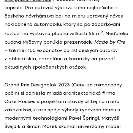
kapsule
.
Pre putovnú výstavu toho najlepšieho z
českého návrhárstva bol na mieru upravený náves
nákladného automobilu, ktorý sa po zaparkovaní
2
rozloží na výstavnú plochu veľkosti 65 m
. Neďaleká
budova Míčovny ponúkla prezentáciu
Made by Fire
–
takmer 100 exponátov od 40 českých autorov
z oblasti skla, porcelánu a keramiky na pozadí
aktuálnych spoločenských otázok.
Grand Prix Designblok 2023 (Cenu za mimoriadny
počin) si odniesla mladá architektonická firma
Cake Houses s projektom stavby ušitej na mieru
zákazníkovi, ktorá spája výhody typového domu s
modernými technológiami. Pavel Špringl, Matyáš
Švejdík a Šimon Marek skúmali univerzálny model