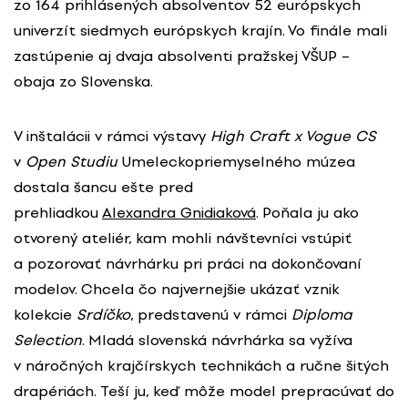
zo 164 prihlásených absolventov 52 európskych
univerzít siedmych európskych krajín. Vo finále mali
zastúpenie aj dvaja absolventi pražskej VŠUP –
obaja zo Slovenska.
V inštalácii v rámci výstavy
High Craft x Vogue CS
v
Open Studiu
Umeleckopriemyselného múzea
dostala šancu ešte pred
prehliadkou
Alexandra Gnidiaková
. Poňala ju ako
otvorený ateliér, kam mohli návštevníci vstúpiť
a pozorovať návrhárku pri práci na dokončovaní
modelov. Chcela čo najvernejšie ukázať vznik
kolekcie
Srdíčko
, predstavenú v rámci
Diploma
Selection
. Mladá slovenská návrhárka sa vyžíva
v náročných krajčírskych technikách a ručne šitých
drapériách. Teší ju, keď môže model prepracúvať do