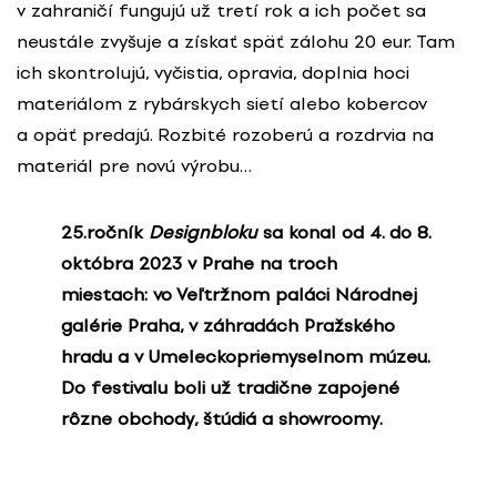
v zahraničí fungujú už tretí rok a ich počet sa
neustále zvyšuje a získať späť zálohu 20 eur. Tam
ich skontrolujú, vyčistia, opravia, doplnia hoci
materiálom z rybárskych sietí alebo kobercov
a opäť predajú. Rozbité rozoberú a rozdrvia na
materiál pre novú výrobu…
25.ročník
Designbloku
sa konal od 4. do 8.
októbra 2023 v Prahe na troch
miestach: vo Veľtržnom paláci Národnej
galérie Praha, v záhradách Pražského
hradu a v Umeleckopriemyselnom múzeu.
Do festivalu boli už tradične zapojené
rôzne obchody, štúdiá a showroomy.