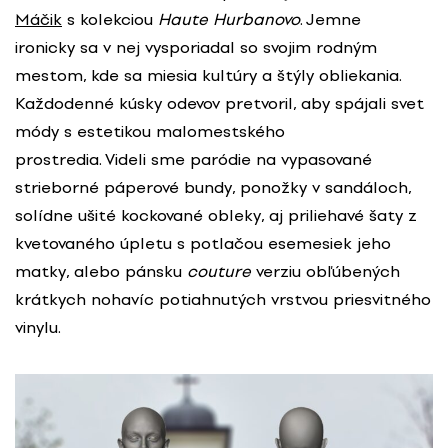
Máčik
s kolekciou
Haute Hurbanovo
. Jemne
ironicky sa v nej vysporiadal so svojim rodným
mestom, kde sa miesia kultúry a štýly obliekania.
Každodenné kúsky odevov pretvoril, aby spájali svet
módy s estetikou malomestského
prostredia. Videli sme paródie na vypasované
strieborné páperové bundy, ponožky v sandáloch,
solídne ušité kockované obleky, aj priliehavé šaty z
kvetovaného úpletu s potlačou esemesiek jeho
matky, alebo pánsku
couture
verziu obľúbených
krátkych nohavíc potiahnutých vrstvou priesvitného
vinylu.