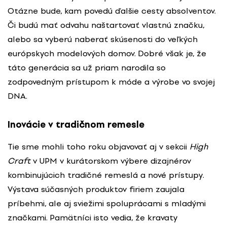
Otázne bude, kam povedú ďalšie cesty absolventov.
Či budú mať odvahu naštartovať vlastnú značku,
alebo sa vyberú naberať skúsenosti do veľkých
európskych modelových domov. Dobré však je, že
táto generácia sa už priam narodila so
zodpovedným prístupom k móde a výrobe vo svojej
DNA.
Inovácie v tradičnom remesle
Tie sme mohli toho roku objavovať aj v sekcii
High
Craft
v UPM v kurátorskom výbere dizajnérov
kombinujúcich tradičné remeslá a nové prístupy.
Výstava súčasných produktov firiem zaujala
príbehmi, ale aj sviežimi spoluprácami s mladými
značkami. Pamätníci isto vedia, že kravaty