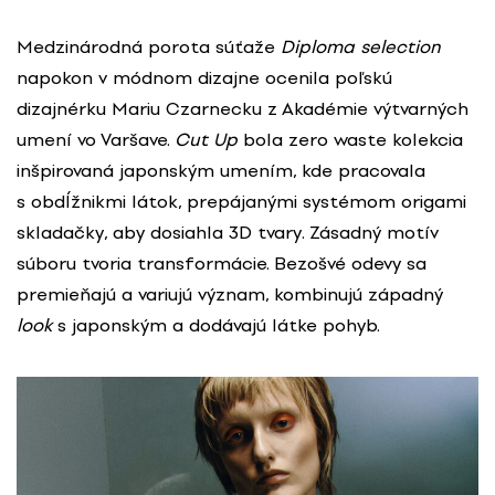
Medzinárodná porota súťaže
Diploma selection
napokon v módnom dizajne ocenila poľskú
dizajnérku Mariu Czarnecku z Akadémie výtvarných
umení vo Varšave.
Cut Up
bola zero waste kolekcia
inšpirovaná japonským umením, kde pracovala
s obdĺžnikmi látok, prepájanými systémom origami
skladačky, aby dosiahla 3D tvary. Zásadný motív
súboru tvoria transformácie. Bezošvé odevy sa
premieňajú a variujú význam, kombinujú západný
look
s japonským a dodávajú látke pohyb.