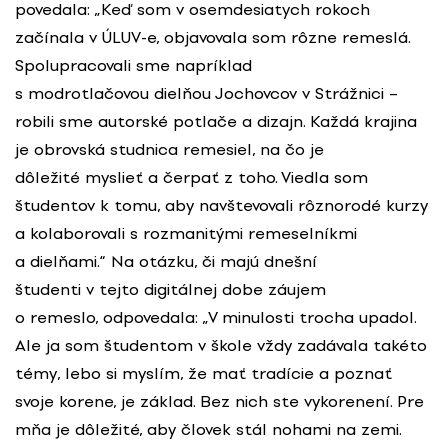
povedala: „Keď som v osemdesiatych rokoch
začínala v ÚLUV-e, objavovala som rôzne remeslá.
Spolupracovali sme napríklad
s modrotlačovou dielňou Jochovcov v Strážnici –
robili sme autorské potlače a dizajn. Každá krajina
je obrovská studnica remesiel, na čo je
dôležité myslieť a čerpať z toho. Viedla som
študentov k tomu, aby navštevovali rôznorodé kurzy
a kolaborovali s rozmanitými remeselníkmi
a dielňami.“ Na otázku, či majú dnešní
študenti v tejto digitálnej dobe záujem
o remeslo, odpovedala: „V minulosti trocha upadol.
Ale ja som študentom v škole vždy zadávala takéto
témy, lebo si myslím, že mať tradície a poznať
svoje korene, je základ. Bez nich ste vykorenení. Pre
mňa je dôležité, aby človek stál nohami na zemi.