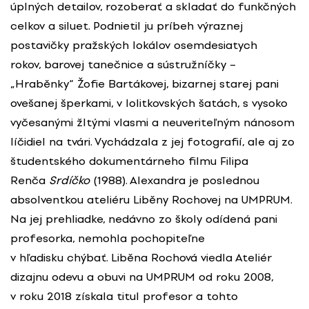
úplných detailov, rozoberať a skladať do funkčných
celkov a siluet. Podnietil ju príbeh výraznej
postavičky pražských lokálov osemdesiatych
rokov, barovej tanečnice a sústružníčky –
„Hraběnky“ Žofie Bartákovej, bizarnej starej pani
ovešanej šperkami, v lolitkovských šatách, s vysoko
vyčesanými žltými vlasmi a neuveriteľným nánosom
líčidiel na tvári. Vychádzala z jej fotografií, ale aj zo
študentského dokumentárneho filmu Filipa
Renča
Srdíčko
(1988). Alexandra je poslednou
absolventkou ateliéru Liběny Rochovej na UMPRUM.
Na jej prehliadke, nedávno zo školy odídená pani
profesorka, nemohla pochopiteľne
v hľadisku chýbať. Liběna Rochová viedla Ateliér
dizajnu odevu a obuvi na UMPRUM od roku 2008,
v roku 2018 získala titul profesor a tohto