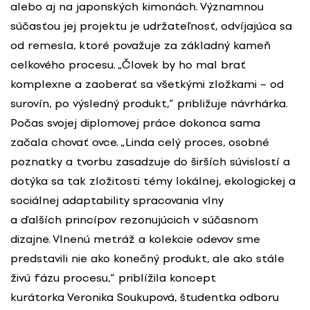
alebo aj na japonských kimonách. Významnou
súčasťou jej projektu je udržateľnosť, odvíjajúca sa
od remesla, ktoré považuje za základný kameň
celkového procesu. „Človek by ho mal brať
komplexne a zaoberať sa všetkými zložkami – od
surovín, po výsledný produkt,“ približuje návrhárka.
Počas svojej diplomovej práce dokonca sama
začala chovať ovce. „Linda celý proces, osobné
poznatky a tvorbu zasadzuje do širších súvislostí a
dotýka sa tak zložitosti témy lokálnej, ekologickej a
sociálnej adaptability spracovania vlny
a ďalších princípov rezonujúcich v súčasnom
dizajne. Vlnenú metráž a kolekcie odevov sme
predstavili nie ako konečný produkt, ale ako stále
živú fázu procesu,“ priblížila koncept
kurátorka Veronika Soukupová, študentka odboru