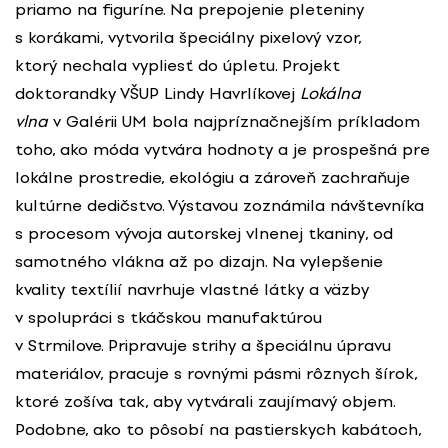
priamo na figuríne. Na prepojenie pleteniny
s korákami, vytvorila špeciálny pixelový vzor,
ktorý nechala vypliesť do úpletu. Projekt
doktorandky VŠUP Lindy Havrlíkovej
Lokálna
vlna
v Galérii UM bola najpríznačnejším príkladom
toho, ako móda vytvára hodnoty a je prospešná pre
lokálne prostredie, ekológiu a zároveň zachraňuje
kultúrne dedičstvo. Výstavou zoznámila návštevníka
s procesom vývoja autorskej vlnenej tkaniny, od
samotného vlákna až po dizajn. Na vylepšenie
kvality textílií navrhuje vlastné látky a väzby
v spolupráci s tkáčskou manufaktúrou
v Strmilove. Pripravuje strihy a špeciálnu úpravu
materiálov, pracuje s rovnými pásmi rôznych šírok,
ktoré zošíva tak, aby vytvárali zaujímavý objem.
Podobne, ako to pôsobí na pastierskych kabátoch,