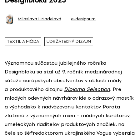
Designbloku 2023
Miloslava Hriadelová
e-designum
TEXTIL A MÓDA
UDRŽATEĽNÝ DIZAJN
Významnou súčasťou jubilejného ročníka
Designbloku sa stal už 9. ročník medzinárodnej
súťaže európskych absolventov v oblasti módy
a produktového dizajnu
Diploma Selection
.
Pre
mladých odevných návrhárov ide o odrazový mostík
a východisko k nadväzovaniu kontaktov. Porota
zložená z významných mien – módnych kurátorov,
umeleckých riaditeľov produktových značiek, na
čele so šéfredaktorom ukrajinského Vogue vyberala