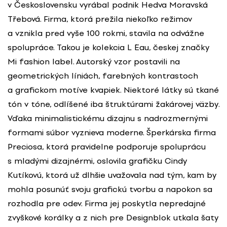
v Československu vyrábal podnik Hedva Moravská
Třebová. Firma, ktorá prežila niekoľko režimov
a vznikla pred vyše 100 rokmi, stavila na odvážne
spolupráce. Takou je kolekcia L ´Eau, českej značky
Mi fashion label. Autorský vzor postavili na
geometrických líniách, farebných kontrastoch
a grafickom motíve kvapiek. Niektoré látky sú tkané
tón v tóne, odlíšené iba štruktúrami žakárovej väzby.
Vďaka minimalistickému dizajnu s nadrozmernými
formami súbor vyznieva moderne. Šperkárska firma
Preciosa, ktorá pravidelne podporuje spoluprácu
s mladými dizajnérmi, oslovila grafičku Cindy
Kutíkovú, ktorá už dlhšie uvažovala nad tým, kam by
mohla posunúť svoju grafickú tvorbu a napokon sa
rozhodla pre odev. Firma jej poskytla nepredajné
zvyškové korálky a z nich pre Designblok utkala šaty