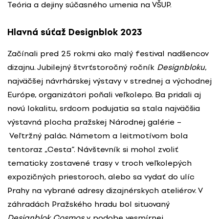
Teória a dejiny súčasného umenia na VŠUP.
Hlavná súťaž Designblok 2023
Začínali pred 25 rokmi ako malý festival nadšencov
dizajnu. Jubilejný štvrťstoročný ročník
Designbloku
,
najväčšej návrhárskej výstavy v strednej a východnej
Európe, organizátori poňali veľkolepo. Ba pridali aj
novú lokalitu, srdcom podujatia sa stala najväčšia
výstavná plocha pražskej Národnej galérie –
Veľtržný palác. Námetom a leitmotívom bola
tentoraz „Cesta“. Návštevník si mohol zvoliť
tematicky zostavené trasy v troch veľkolepých
expozičných priestoroch, alebo sa vydať do ulíc
Prahy na vybrané adresy dizajnérskych ateliérov. V
záhradách Pražského hradu bol situovaný
Designblok Cosmos
v podobe vesmírnej