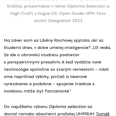
Srdíčko, prezentácia v rámci Diploma Selection a
High Craft x Vogue CS, Open Studio UPM. Foto
archív Designblok 2023
Na záver som sa Liběny Rochovej spýtala, akí sú
študenti dnes, v dobe umelej inteligencie? „Už vedia,
že ide o obrovskú studnicu podnetov
s perspektívnymi presahmi. A keď vyvážite nové
technológie spoločne so starým remeslom – robili
sme napríklad výšivky, potlač a laserové
vyrezávanie a podobne – spojenie tradície s
inováciou môže byť fantastické.“
Do najužšieho výberu
Diploma selection
sa
dostal rovnako absolvent pražskej UMPRUM
Tomáš