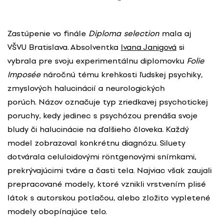
Zastúpenie vo finále
Diploma selection
mala aj
VŠVU Bratislava. Absolventka
Ivana Janigová
si
vybrala pre svoju experimentálnu diplomovku
Folie
Imposée
náročnú tému krehkosti ľudskej psychiky,
zmyslových halucinácií a neurologických
porúch. Názov označuje typ zriedkavej psychotickej
poruchy, kedy jedinec s psychózou prenáša svoje
bludy či halucinácie na ďalšieho človeka. Každý
model zobrazoval konkrétnu diagnózu. Siluety
dotvárala celuloidovými röntgenovými snímkami,
prekrývajúcimi tváre a časti tela. Najviac však zaujali
prepracované modely, ktoré vznikli vrstvením plisé
látok s autorskou potlačou, alebo zložito vypletené
modely obopínajúce telo.