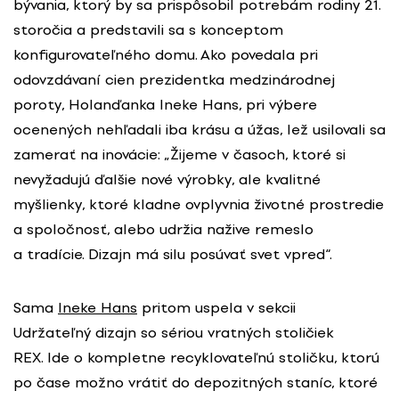
bývania, ktorý by sa prispôsobil potrebám rodiny 21.
storočia a predstavili sa s konceptom
konfigurovateľného domu. Ako povedala pri
odovzdávaní cien prezidentka medzinárodnej
poroty, Holanďanka Ineke Hans, pri výbere
ocenených nehľadali iba krásu a úžas, lež usilovali sa
zamerať na inovácie: „Žijeme v časoch, ktoré si
nevyžadujú ďalšie nové výrobky, ale kvalitné
myšlienky, ktoré kladne ovplyvnia životné prostredie
a spoločnosť, alebo udržia nažive remeslo
a tradície. Dizajn má silu posúvať svet vpred“.
Sama
Ineke Hans
pritom uspela v sekcii
Udržateľný dizajn so sériou vratných stoličiek
REX. Ide o kompletne recyklovateľnú stoličku, ktorú
po čase možno vrátiť do depozitných staníc, ktoré