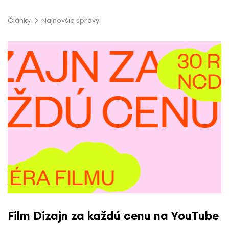
P
r
Články
Najnovšie správy
e
s
k
o
č
i
ť
n
a
o
b
s
a
h
Film Dizajn za každú cenu na YouTube