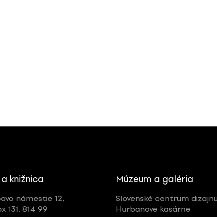
 a knižnica
Múzeum a galéria
ovo námestie 12,
Slovenské centrum dizajn
ox 131, 814 99
Hurbanove kasárne