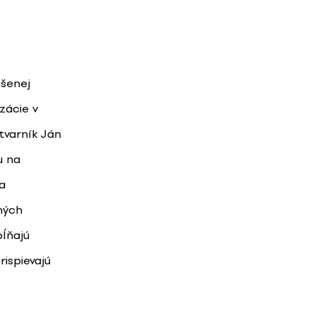
nšenej
zácie v
tvarník Ján
u na
a
ných
pĺňajú
rispievajú