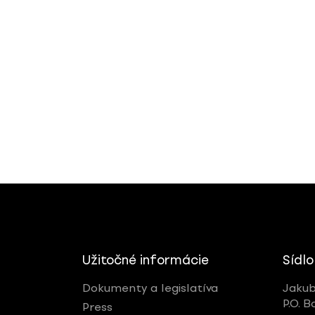
Užitočné informácie
Sídlo
Dokumenty a legislatíva
Jakub
P.O. B
Press