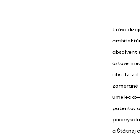
Práve diza
architektú
absolvent 
ústave mec
absolvoval
zamerané n
umelecko−p
patentov a
priemyseln
a Štátnej c