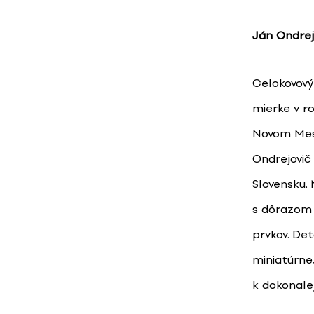
Ján Ondrej
Celokovový 
mierke v r
Novom Mest
Ondrejovič 
Slovensku.
s dôrazom 
prvkov. De
miniatúrne,
k dokonale