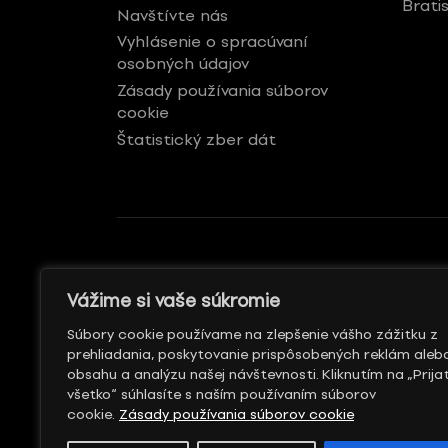
Brati
Navštívte nás
Vyhlásenie o spracúvaní
osobných údajov
Zásady používania súborov
cookie
Štatistický zber dát
GENERÁLNY REKLAMNÝ
S PODPOROU
Vážime si vaše súkromie
PARTNER
Súbory cookie používame na zlepšenie vášho zážitku z
prehliadania, poskytovanie prispôsobených reklám aleb
obsahu a analýzu našej návštevnosti. Kliknutím na „Prija
všetko“ súhlasíte s naším používaním súborov
cookie.
Zásady používania súborov cookie