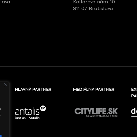
slava
Kollárovo nám. 10
811 07 Bratislava
HLAVNÝ PARTNER
MEDIÁLNY PARTNER
EX
PA
o
ť