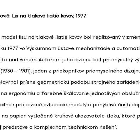
ovič:
Lis na tlakové liatie kovov, 1977
model lisu na tlakové liatie kovov bol realizovaný v zme
oku 1977 vo Výskumnom ústave mechanizácie a automati
e nad Váhom. Autorom jeho dizajnu bol priemyselný vý
(1930 – 1981), jeden z priekopníkov priemyselného dizajn
 Navrhol prísne geometrickú podobu strojného zariadeni
na ergonómiu a farebné škálovanie jednotlivých obsluž
tailne spracované ovládacie moduly a pohyblivé časti do
 na papieri vytlačené kruhové ukazovatele tlaku, ktoré p
j predstave o komplexnom technickom riešení.