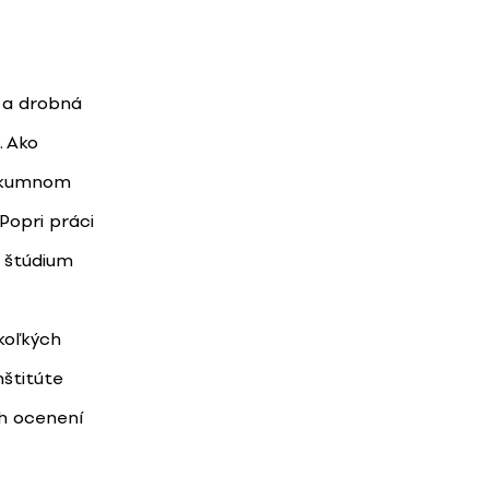
a a drobná
. Ako
ýskumnom
opri práci
é štúdium
koľkých
štitúte
ch ocenení