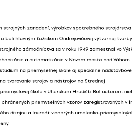
jn strojných zariadení, výrobkov spotrebného strojárstv
ra boli hlavným ťažiskom Ondrejovičovej výtvarnej tvorby
strojného zámočníctva sa v roku 1949 zamestnal vo V
hanizácie a automatizácie v Novom meste nad Váhom. P
 štúdium na priemyselnej škole aj špeciálne nadstavbov
a tvarovanie strojov a nástrojov na Strednej
riemyslovej škole v Uherskom Hradišti. Bol autorom nie
 chránených priemyselných vzorov zaregistrovaných v In
ého dizajnu a laureát viacerých umelecko-priemyselný
eny.