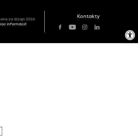
Kontakty
ena za dizajn 2026
viac informácií!
Open toolbar