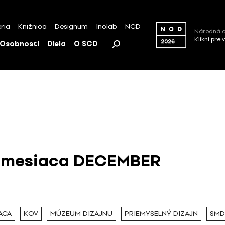
ria
Knižnica
Designum
Inolab
NCD
Národná c
Klikni pre 
Osobnosti
Diela
O SCD
o mesiaca DECEMBER
ACA
KOV
MÚZEUM DIZAJNU
PRIEMYSELNÝ DIZAJN
SMD