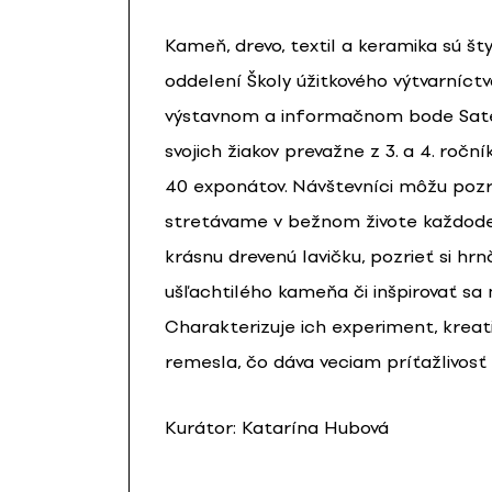
Kameň, drevo, textil a keramika sú š
oddelení Školy úžitkového výtvarníctv
výstavnom a informačnom bode Sateli
svojich žiakov prevažne z 3. a 4. ročn
40 exponátov. Návštevníci môžu pozr
stretávame v bežnom živote každode
krásnu drevenú lavičku, pozrieť si hr
ušľachtilého kameňa či inšpirovať sa
Charakterizuje ich experiment, kreati
remesla, čo dáva veciam príťažlivosť 
Kurátor: Katarína Hubová