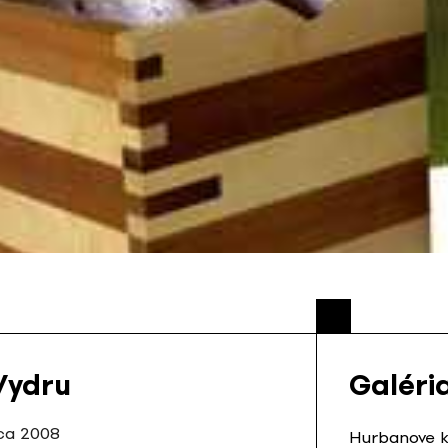
Vydru
Galéria
rca 2008
Hurbanove ka