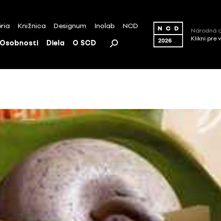
ria
Knižnica
Designum
Inolab
NCD
Národná c
Klikni pre 
Osobnosti
Diela
O SCD