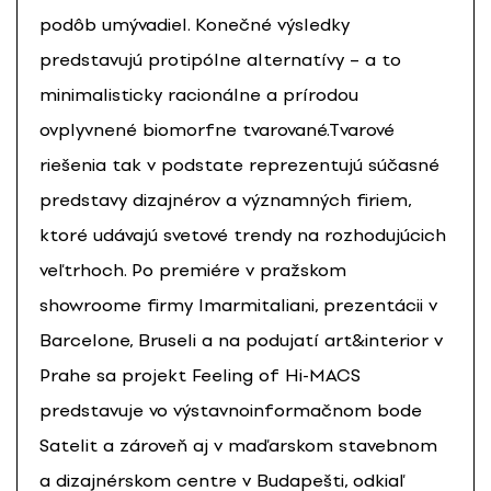
podôb umývadiel. Konečné výsledky
predstavujú protipólne alternatívy – a to
minimalisticky racionálne a prírodou
ovplyvnené biomorfne tvarované.Tvarové
riešenia tak v podstate reprezentujú súčasné
predstavy dizajnérov a významných firiem,
ktoré udávajú svetové trendy na rozhodujúcich
veľtrhoch. Po premiére v pražskom
showroome firmy Imarmitaliani, prezentácii v
Barcelone, Bruseli a na podujatí art&interior v
Prahe sa projekt Feeling of Hi-MACS
predstavuje vo výstavnoinformačnom bode
Satelit a zároveň aj v maďarskom stavebnom
a dizajnérskom centre v Budapešti, odkiaľ