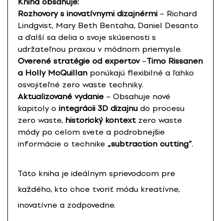
Kniha obsahuje:
Rozhovory s inovatívnymi dizajnérmi
– Richard
Lindgvist, Mary Beth Bentaha, Daniel Desanto
a ďalší sa delia o svoje skúsenosti s
udržateľnou praxou v módnom priemysle.
Overené stratégie od expertov
–
Timo Rissanen
a Holly McQuillan
ponúkajú flexibilné a ľahko
osvojiteľné zero waste techniky.
Aktualizované vydanie
– Obsahuje nové
kapitoly o
integrácii 3D dizajnu
do procesu
zero waste,
historický kontext
zero waste
módy po celom svete a podrobnejšie
informácie o technike
„subtraction cutting“
.
Táto kniha je ideálnym sprievodcom pre
každého, kto chce tvoriť módu kreatívne,
inovatívne a zodpovedne.