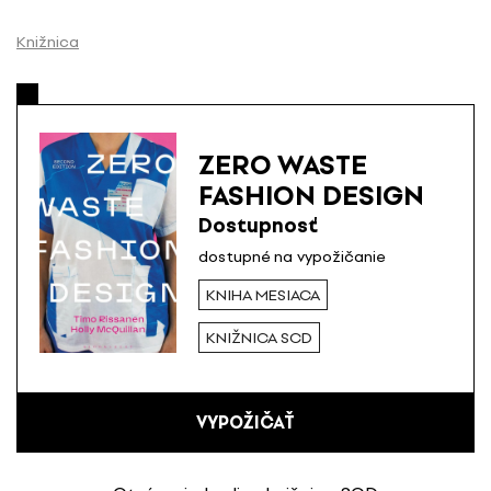
P
r
Knižnica
e
s
k
o
ZERO WASTE
č
FASHION DESIGN
i
ť
Dostupnosť
n
dostupné na vypožičanie
a
KNIHA MESIACA
o
b
KNIŽNICA SCD
s
a
h
VYPOŽIČAŤ