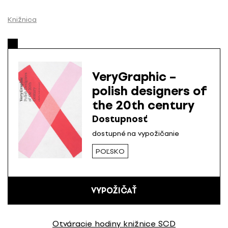
P
r
Knižnica
e
s
k
o
VeryGraphic –
č
polish designers of
i
the 20th century
ť
n
Dostupnosť
a
dostupné na vypožičanie
o
POĽSKO
b
s
a
h
VYPOŽIČAŤ
Otváracie hodiny knižnice SCD