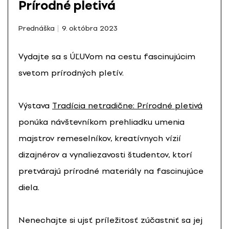
Prírodné pletivá
Prednáška
9. októbra 2023
Vydajte sa s ÚĽUVom na cestu fascinujúcim
svetom prírodných pletív.
Výstava
Tradícia netradične: Prírodné pletivá
ponúka návštevníkom prehliadku umenia
majstrov remeselníkov, kreatívnych vízií
dizajnérov a vynaliezavosti študentov, ktorí
pretvárajú prírodné materiály na fascinujúce
diela.
Nenechajte si ujsť príležitosť zúčastniť sa jej