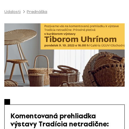
P
r
Udalosti
Prednáška
e
s
k
o
č
i
ť
n
a
o
b
s
a
h
Komentovaná prehliadka
výstavy Tradícia netradične: