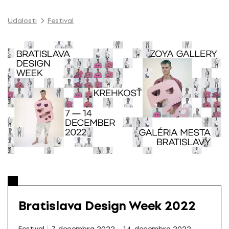
P
r
Udalosti
Festival
e
s
k
o
č
i
ť
n
a
o
b
s
a
h
Bratislava Design Week 2022
Festival
7. decembra 2022 – 14. decembra 2022