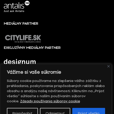
MEDIÁLNY PARTNER
EXKLUZÍVNY MEDIÁLNY PARTNER
Vážime si vaše súkromie
Súbory cookie používame na zlepšenie vášho zážitku z
prehliadania, poskytovanie prispôsobených reklám alebo
© 2010 - 2026 Slovenské centrum dizajnu, Všetky
obsahu a analýzu našej návštevnosti. Kliknutím na „Prijať
práva vyhradené
všetko“ súhlasíte s naším používaním súborov
cookie.
Zásady používania súborov cookie
Prispôsobiť
Odmietnuť
Prijať všetko