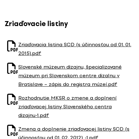
P
r
e
Zriaďovacie listiny
s
k
o
Zriaďovacia listina SCD (s účinnosťou od 01. 01.
č
2015).pdf
i
ť
Slovenské múzeum dizajnu, špecializované
n
múzeum pri Slovenskom centre dizalnu v
a
Bratislave – zápis do registra múzeí.pdf
o
b
Rozhodnutie MKSR o zmene a doplnení
s
zriaďovacej listiny Slovenského centra
a
h
dizajnu-1.pdf
Zmena a doplnenie zriaďovacej listiny SCD (s
účinnosťou od 01. 02. 2012) -1.pdf