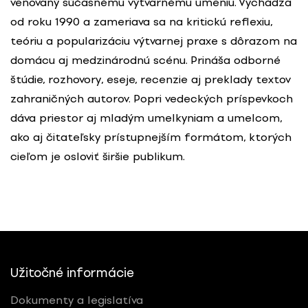
venovaný súčasnému výtvarnému umeniu. Vychádza
od roku 1990 a zameriava sa na kritickú reflexiu,
teóriu a popularizáciu výtvarnej praxe s dôrazom na
domácu aj medzinárodnú scénu. Prináša odborné
štúdie, rozhovory, eseje, recenzie aj preklady textov
zahraničných autorov. Popri vedeckých príspevkoch
dáva priestor aj mladým umelkyniam a umelcom,
ako aj čitateľsky prístupnejším formátom, ktorých
cieľom je osloviť širšie publikum.
Užitočné informácie
Dokumenty a legislatíva