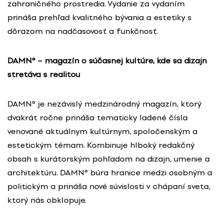
zahraničného prostredia. Vydanie za vydaním
prináša prehľad kvalitného bývania a estetiky s
dôrazom na nadčasovosť a funkčnosť.
DAMN° – magazín o súčasnej kultúre, kde sa dizajn
stretáva s realitou
DAMN° je nezávislý medzinárodný magazín, ktorý
dvakrát ročne prináša tematicky ladené čísla
venované aktuálnym kultúrnym, spoločenským a
estetickým témam. Kombinuje hlboký redakčný
obsah s kurátorským pohľadom na dizajn, umenie a
architektúru. DAMN° búra hranice medzi osobným a
politickým a prináša nové súvislosti v chápaní sveta,
ktorý nás obklopuje.