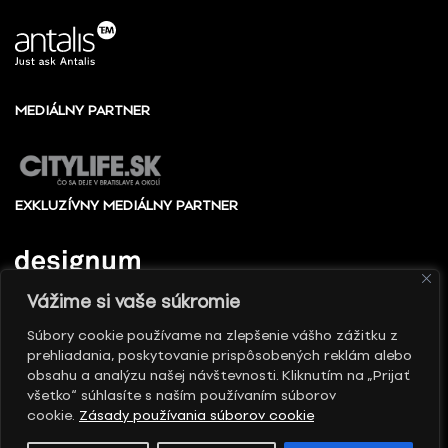
MEDIÁLNY PARTNER
EXKLUZÍVNY MEDIÁLNY PARTNER
Vážime si vaše súkromie
Súbory cookie používame na zlepšenie vášho zážitku z
prehliadania, poskytovanie prispôsobených reklám alebo
© 2010 - 2026 Slovenské centrum dizajnu, Všetky
obsahu a analýzu našej návštevnosti. Kliknutím na „Prijať
práva vyhradené
všetko“ súhlasíte s naším používaním súborov
cookie.
Zásady používania súborov cookie