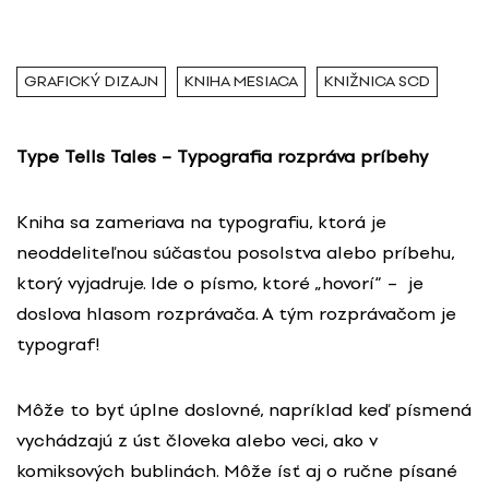
GRAFICKÝ DIZAJN
KNIHA MESIACA
KNIŽNICA SCD
Type Tells Tales – Typografia rozpráva príbehy
Kniha sa zameriava na typografiu, ktorá je
neoddeliteľnou súčasťou posolstva alebo príbehu,
ktorý vyjadruje. Ide o písmo, ktoré „hovorí“ – je
doslova hlasom rozprávača. A tým rozprávačom je
typograf!
Môže to byť úplne doslovné, napríklad keď písmená
vychádzajú z úst človeka alebo veci, ako v
komiksových bublinách. Môže ísť aj o ručne písané