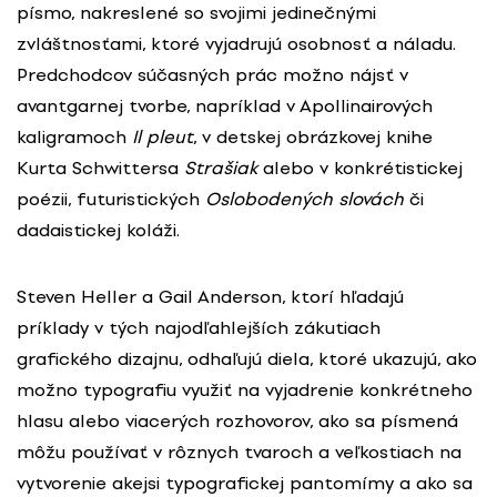
písmo, nakreslené so svojimi jedinečnými
zvláštnosťami, ktoré vyjadrujú osobnosť a náladu.
Predchodcov súčasných prác možno nájsť v
avantgarnej tvorbe, napríklad v Apollinairových
kaligramoch
Il pleut
, v detskej obrázkovej knihe
Kurta Schwittersa
Strašiak
alebo v konkrétistickej
poézii, futuristických
Oslobodených slovách
či
dadaistickej koláži.
Steven Heller a Gail Anderson, ktorí hľadajú
príklady v tých najodľahlejších zákutiach
grafického dizajnu, odhaľujú diela, ktoré ukazujú, ako
možno typografiu využiť na vyjadrenie konkrétneho
hlasu alebo viacerých rozhovorov, ako sa písmená
môžu používať v rôznych tvaroch a veľkostiach na
vytvorenie akejsi typografickej pantomímy a ako sa