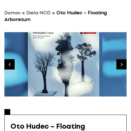
P
r
Domov
»
Diela NCD
»
Oto Hudec – Floating
e
Arboretum
s
k
o
č
i
ť
n
a
o
b
s
a
h
Oto Hudec – Floating