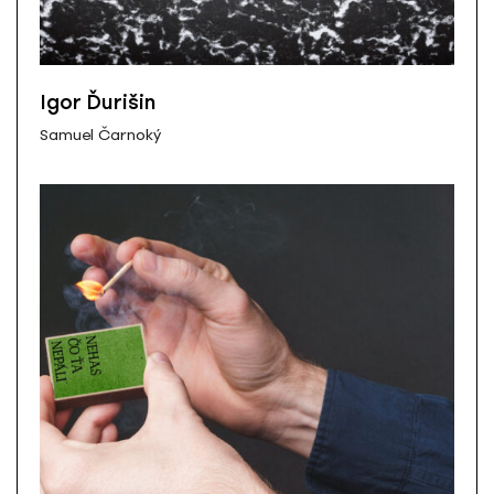
Igor Ďurišin
Samuel Čarnoký