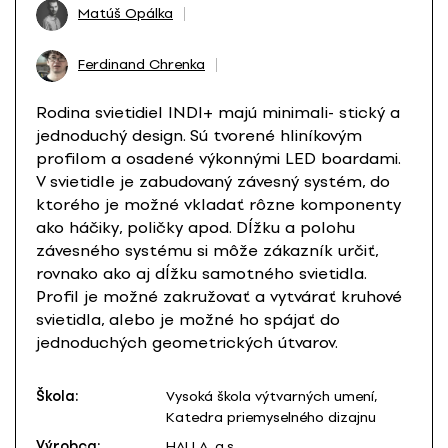
Matúš Opálka
Ferdinand Chrenka
Rodina svietidiel INDI+ majú minimali- stický a
jednoduchý design. Sú tvorené hliníkovým
profilom a osadené výkonnými LED boardami.
V svietidle je zabudovaný závesný systém, do
ktorého je možné vkladať rôzne komponenty
ako háčiky, poličky apod. Dĺžku a polohu
závesného systému si môže zákazník určiť,
rovnako ako aj dĺžku samotného svietidla.
Profil je možné zakružovať a vytvárať kruhové
svietidla, alebo je možné ho spájať do
jednoduchých geometrických útvarov.
Škola:
Vysoká škola výtvarných umení,
Katedra priemyselného dizajnu
Výrobca:
HALLA, a.s.