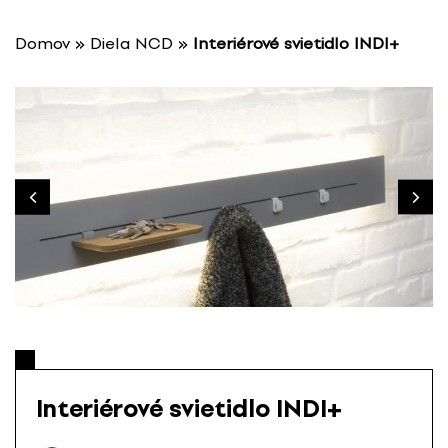
P
r
Domov
»
Diela NCD
»
Interiérové svietidlo INDI+
e
s
k
o
č
i
ť
n
a
o
b
s
a
h
Interiérové svietidlo INDI+